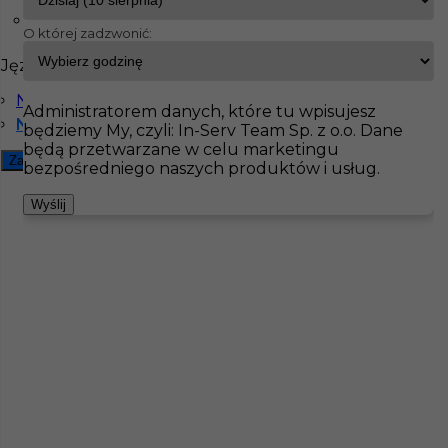
Lübeck
O której zadzwonić:
InServ
Oferty pracy
Dekarz
Drezno
Języki
Pokaż filtr
Niemiecki komunikatywny
Administratorem danych, które tu wpisujesz
Niemiecki dobry
będziemy My, czyli: In-Serv Team Sp. z o.o. Dane
będą przetwarzane w celu marketingu
Zamknij filtr
bezpośredniego naszych produktów i usług.
Wyślij
Dekarz / blacharz praca Niemcy
Kategoria
Prace budowlane
,
Dekarz
Lokalizacja
Niemcy
,
Drezno
,
Lipsk
Wymagane języki
Niemiecki komunikatywny
,
Niemiecki dobry