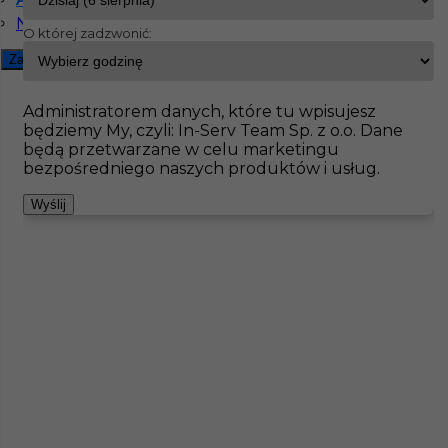
Niemiecki dobry
O której zadzwonić:
InServ
Oferty pracy
Dociepleniowiec
Kolonia
Zamknij filtr
Pokaż filtr
Administratorem danych, które tu wpisujesz
będziemy My, czyli: In-Serv Team Sp. z o.o. Dane
będą przetwarzane w celu marketingu
bezpośredniego naszych produktów i usług.
Wyślij
Docieplenia praca za granicą
Kategoria
Prace budowlane
,
Dociepleniowiec
Lokalizacja
Niemcy
,
Kolonia
Wymagane języki
Niemiecki komunikatywny
,
Niemiecki dobry
,
Angielski komunikatywny