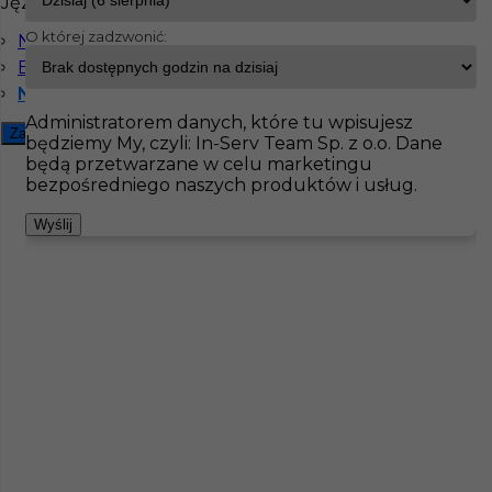
Języki
O której zadzwonić:
Niemiecki komunikatywny
InServ
Oferty pracy
Hydraulik
Bad Bevensen
Bez języka
Niemiecki podstawowy
Pokaż filtr
Administratorem danych, które tu wpisujesz
Zamknij filtr
będziemy My, czyli: In-Serv Team Sp. z o.o. Dane
będą przetwarzane w celu marketingu
bezpośredniego naszych produktów i usług.
Wyślij
Praca dla hydraulika w Niemczech
Kategoria
Hydraulik
Lokalizacja
Niemcy
,
Bad Bevensen
Wymagane języki
Niemiecki komunikatywny
,
Niemiecki podstawowy