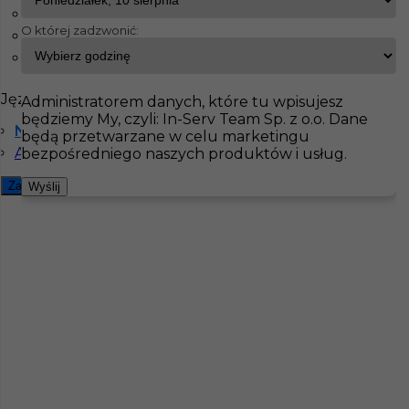
Mühlhausen
O której zadzwonić:
Reinsdorf
InServ
Oferty pracy
Lakiernik
Lübeck
Rostock
Pokaż filtr
Języki
Administratorem danych, które tu wpisujesz
będziemy My, czyli: In-Serv Team Sp. z o.o. Dane
Niemiecki komunikatywny
będą przetwarzane w celu marketingu
Angielski komunikatywny
bezpośredniego naszych produktów i usług.
Zamknij filtr
Wyślij
Lakiernik proszkowy Niemcy
Kategoria
Prace wykończeniowe
,
Lakiernik
Lokalizacja
Niemcy
,
Lübeck
Wymagane języki
Angielski komunikatywny
,
Niemiecki komunikatywny