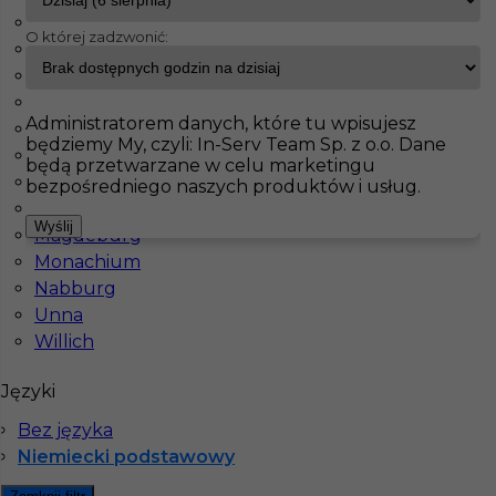
Brilon
O której zadzwonić:
Dortmund
InServ
Oferty pracy
Malarz
Hamburg
Duisburg
Pokaż filtr
Hamburg
Administratorem danych, które tu wpisujesz
Hilden
będziemy My, czyli: In-Serv Team Sp. z o.o. Dane
Hitzacker
będą przetwarzane w celu marketingu
Kaufbeuren
bezpośredniego naszych produktów i usług.
Kirkel
Wyślij
Magdeburg
Monachium
Nabburg
Unna
Willich
Docieplenia tynki praca w Niemczech
Języki
Kategoria
Prace budowlane
,
Dociepleniowiec
,
Tynkarz
,
Prace wykończeniowe
,
Malarz
Bez języka
Lokalizacja
Niemcy
,
Hamburg
Niemiecki podstawowy
Wymagane języki
Niemiecki podstawowy