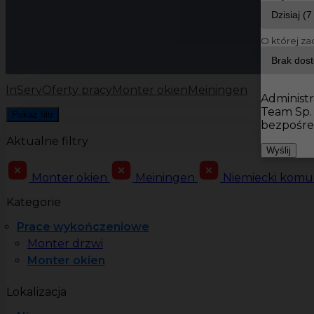
O której za
InServ
Oferty pracy
Monter okien
Meiningen
Administr
Team Sp.
Pokaż filtr
bezpośre
Aktualne filtry
Wyślij
Monter okien
Meiningen
Niemiecki komu
Kategorie
Prace wykończeniowe
Monter drzwi
Monter okien
Lokalizacja