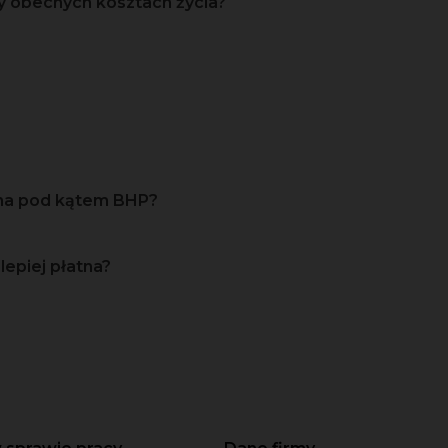
y obecnych kosztach życia?
zna pod kątem BHP?
lepiej płatna?