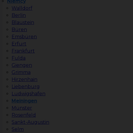
Niemcy
Walldorf
Berlin
Blaustein
Büren
Emsbüren
Erfurt
Frankfurt
Fulda
Giengen
Grimma
Hirzenhain
Liebenburg
Ludwigshafen
Meiningen
Münster
Rosenfeld
Sankt-Augustin
Selm