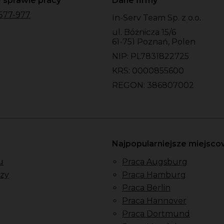
 sprawie pracy
Dane firmy
577-977
In-Serv Team Sp. z o.o.
ul. Bóżnicza 15/6
61-751 Poznań, Polen
NIP: PL7831822725
KRS: 0000855600
REGON: 386807002
Najpopularniejsze miejsc
u
Praca Augsburg
zy
Praca Hamburg
Praca Berlin
Praca Hannover
Praca Dortmund