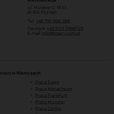
Administracja
ul. Murawa 12-18 E1
61-655 Poznań
Tel:
+48 795 988 288
Deutsch:
+49 1523 7988729
E-mail:
info@inserv.com.pl
owości w Niemczech
Praca Essen
Praca Monachium
Praca Frankfurt
Praca Munster
Praca Görlitz