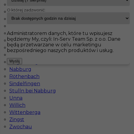
Duisburg
O której zadzwonić:
Essen
InServ
Oferty pracy
Monter Płyt GK
Lippstadt
Frankfurt nad Menem
Frielendorf
Pokaż filtr
Administratorem danych, które tu wpisujesz
Glauchau
będziemy My, czyli: In-Serv Team Sp. z o.o. Dane
Hechthausen
będą przetwarzane w celu marketingu
Kassel
bezpośredniego naszych produktów i usług.
Lippstadt
Wyślij
Magdeburg
Nabburg
Röthenbach
Sindelfingen
Stulln bei Nabburg
Prace wykończeniowe - Regipsiarz w
Unna
Niemczech
Willich
Wittenberga
Kategoria
Prace wykończeniowe
,
Monter Płyt GK
Zingst
Lokalizacja
Niemcy
,
Lippstadt
Zwochau