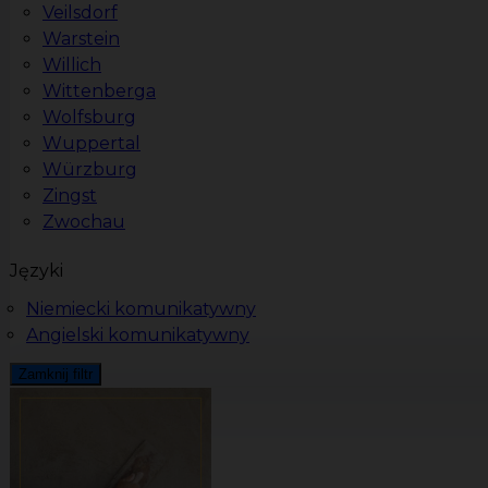
Veilsdorf
Warstein
Willich
Wittenberga
Wolfsburg
Wuppertal
Würzburg
Zingst
Zwochau
Języki
Niemiecki komunikatywny
Angielski komunikatywny
Zamknij filtr