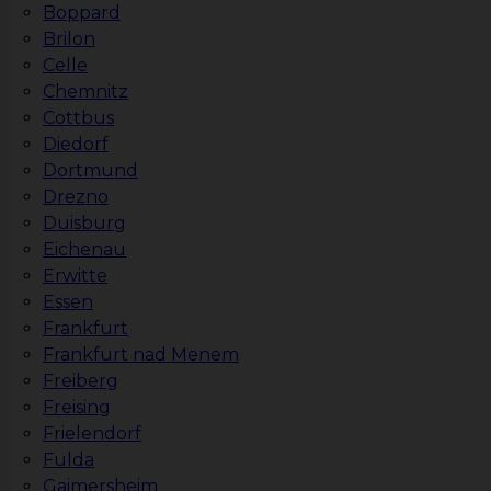
Boppard
Brilon
Celle
Chemnitz
Cottbus
Diedorf
Dortmund
Drezno
Duisburg
Eichenau
Erwitte
Essen
Frankfurt
Frankfurt nad Menem
Freiberg
Freising
Frielendorf
Fulda
Gaimersheim