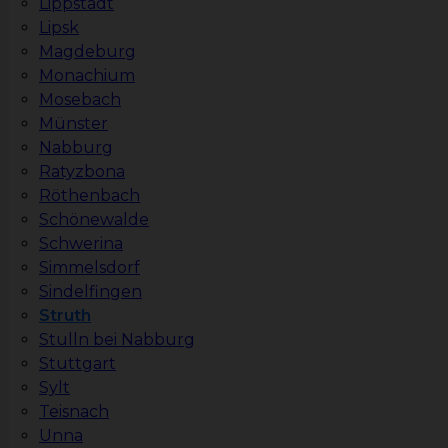
Lippstadt
Lipsk
Magdeburg
Monachium
Mosebach
Münster
Nabburg
Ratyzbona
Röthenbach
Schönewalde
Schwerina
Simmelsdorf
Sindelfingen
Struth
Stulln bei Nabburg
Stuttgart
Sylt
Teisnach
Unna