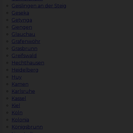
Geislingen an der Steig
Geseka
Getynga
Giengen
Glauchau
Grafenwöhr
Grasbrunn
Greifswald
Hechthausen
Heidelberg
Huy
Kamen
Karlsruhe
Kassel
Kiel
Köln
Kolonia
Königsbrunn