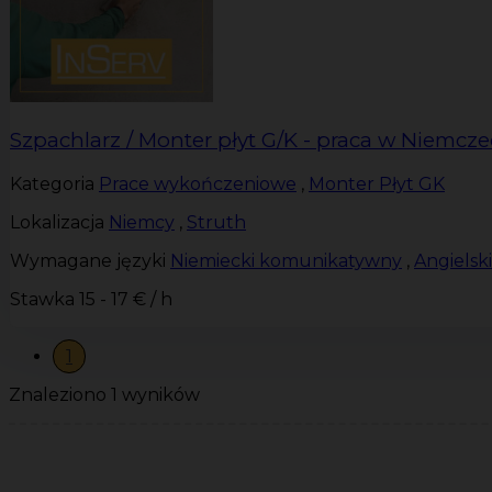
Szpachlarz / Monter płyt G/K - praca w Niemcz
Kategoria
Prace wykończeniowe
,
Monter Płyt GK
Lokalizacja
Niemcy
,
Struth
Wymagane języki
Niemiecki komunikatywny
,
Angiels
Stawka
15 - 17 € / h
1
Znaleziono 1 wyników