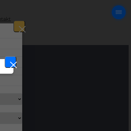
takt
!