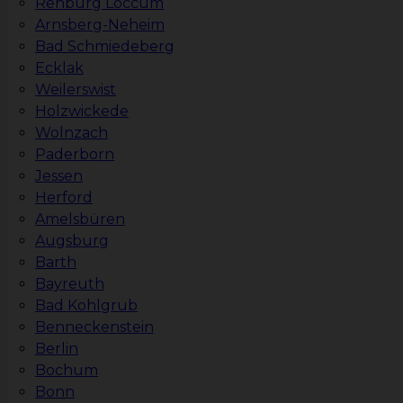
Rehburg Loccum
Arnsberg-Neheim
Bad Schmiedeberg
Ecklak
Weilerswist
Holzwickede
Wolnzach
Paderborn
Jessen
Herford
Amelsbüren
Augsburg
Barth
Bayreuth
Bad Kohlgrub
Benneckenstein
Berlin
Bochum
Bonn