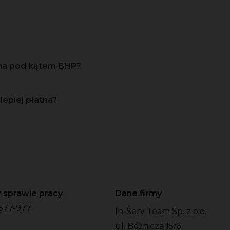
zna pod kątem BHP?
lepiej płatna?
 sprawie pracy
Dane firmy
577-977
In-Serv Team Sp. z o.o.
ul. Bóżnicza 15/6