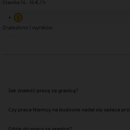
Stawka
14 - 16 € / h
1
Znaleziono 1 wyników
Jak znaleźć pracę za granicą?
Czy praca Niemcy na budowie nadal się opłaca prz
Gdzie do pracy za granicę?