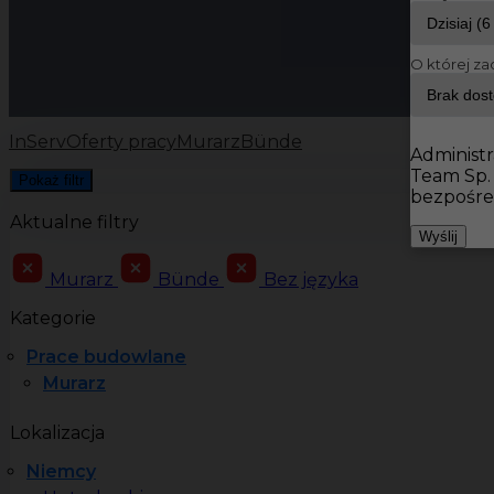
O której za
InServ
Oferty pracy
Murarz
Bünde
Administr
Team Sp.
Pokaż filtr
bezpośre
Aktualne filtry
Wyślij
Murarz
Bünde
Bez języka
Kategorie
Prace budowlane
Murarz
Lokalizacja
Niemcy