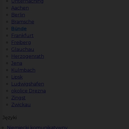
Unterhaching
Aachen
Berlin
Bramsche
Bünde
Frankfurt
Freiberg
Glauchau
Herzogenrath
Jena
Kulmbach
Lipsk
Ludwigshafen
okolice Drezna
Zingst
Zwickau
Języki
Niemiecki komunikatywny