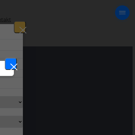
takt
!