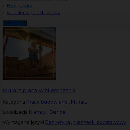
Bez języka
Niemiecki podstawowy
Zamknij filtr
Murarz praca w Niemczech
Kategoria
Prace budowlane
,
Murarz
Lokalizacja
Niemcy
,
Bünde
Wymagane języki
Bez języka
,
Niemiecki podstawowy