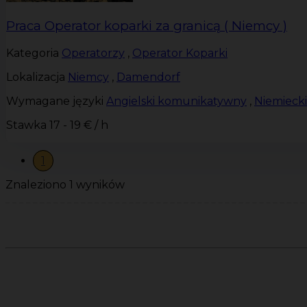
Praca Operator koparki za granicą ( Niemcy )
Kategoria
Operatorzy
,
Operator Koparki
Lokalizacja
Niemcy
,
Damendorf
Wymagane języki
Angielski komunikatywny
,
Niemieck
Stawka
17 - 19 € / h
1
Znaleziono 1 wyników