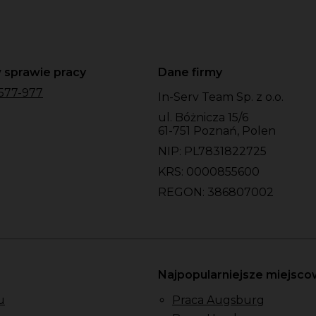
 sprawie pracy
Dane firmy
577-977
In-Serv Team Sp. z o.o.
ul. Bóżnicza 15/6
61-751 Poznań, Polen
NIP: PL7831822725
KRS: 0000855600
REGON: 386807002
Najpopularniejsze miejsc
u
Praca Augsburg