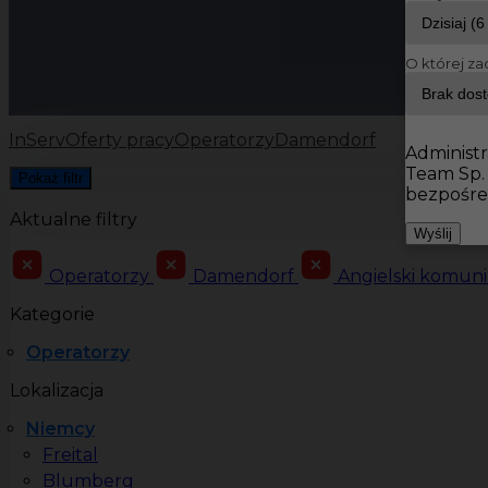
O której za
InServ
Oferty pracy
Operatorzy
Damendorf
Administr
Team Sp.
Pokaż filtr
bezpośre
Aktualne filtry
Wyślij
Operatorzy
Damendorf
Angielski komun
Kategorie
Operatorzy
Lokalizacja
Niemcy
Freital
Blumberg