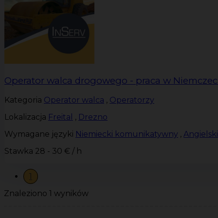
Operator walca drogowego - praca w Niemcze
Kategoria
Operator walca
,
Operatorzy
Lokalizacja
Freital
,
Drezno
Wymagane języki
Niemiecki komunikatywny
,
Angiels
Stawka
28 - 30 € / h
1
Znaleziono 1 wyników