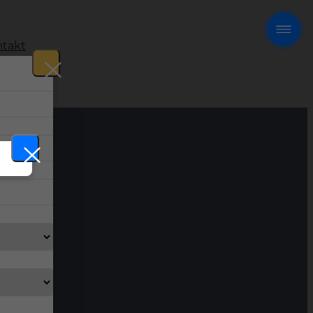
takt
!