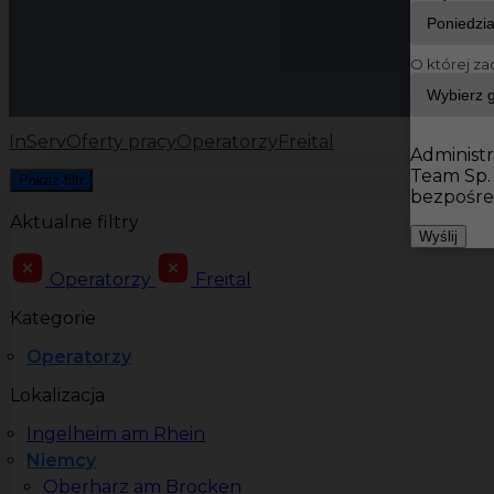
O której za
InServ
Oferty pracy
Operatorzy
Freital
Administr
Team Sp.
Pokaż filtr
bezpośre
Aktualne filtry
Wyślij
Operatorzy
Freital
Kategorie
Operatorzy
Lokalizacja
Ingelheim am Rhein
Niemcy
Oberharz am Brocken