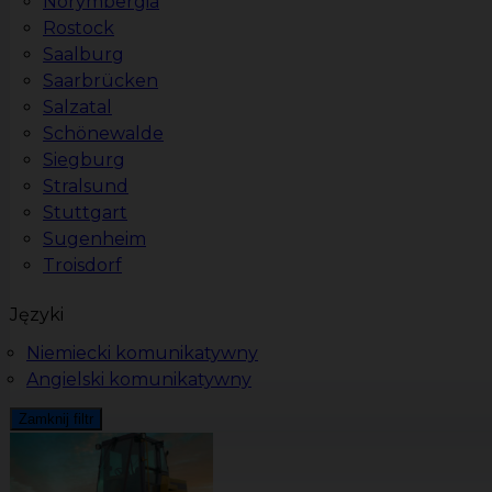
Norymbergia
Rostock
Saalburg
Saarbrücken
Salzatal
Schönewalde
Siegburg
Stralsund
Stuttgart
Sugenheim
Troisdorf
Języki
Niemiecki komunikatywny
Angielski komunikatywny
Zamknij filtr