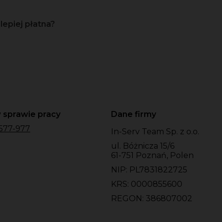
lepiej płatna?
 sprawie pracy
Dane firmy
577-977
In-Serv Team Sp. z o.o.
ul. Bóżnicza 15/6
61-751 Poznań, Polen
NIP: PL7831822725
KRS: 0000855600
REGON: 386807002