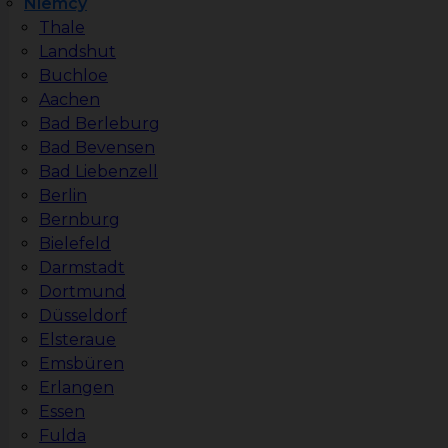
Niemcy
Thale
Landshut
Buchloe
Aachen
Bad Berleburg
Bad Bevensen
Bad Liebenzell
Berlin
Bernburg
Bielefeld
Darmstadt
Dortmund
Düsseldorf
Elsteraue
Emsbüren
Erlangen
Essen
Fulda