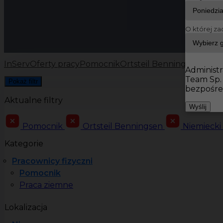
O której za
InServ
Oferty pracy
Pomocnik
Ortsteil Benningsen
Administr
Team Sp.
Pokaż filtr
bezpośre
Aktualne filtry
Wyślij
Pomocnik
Ortsteil Benningsen
Niemieck
Kategorie
Pracownicy fizyczni
Pomocnik
Praca ziemne
Lokalizacja