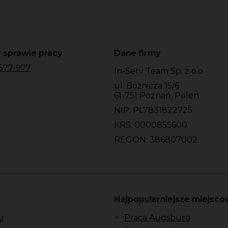
 sprawie pracy
Dane firmy
577-977
In-Serv Team Sp. z o.o.
ul. Bóżnicza 15/6
61-751 Poznań, Polen
NIP: PL7831822725
KRS: 0000855600
REGON: 386807002
Najpopularniejsze miejsc
u
Praca Augsburg