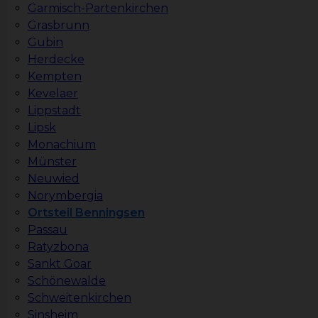
Garmisch-Partenkirchen
Grasbrunn
Gubin
Herdecke
Kempten
Kevelaer
Lippstadt
Lipsk
Monachium
Münster
Neuwied
Norymbergia
Ortsteil Benningsen
Passau
Ratyzbona
Sankt Goar
Schönewalde
Schweitenkirchen
Sinsheim