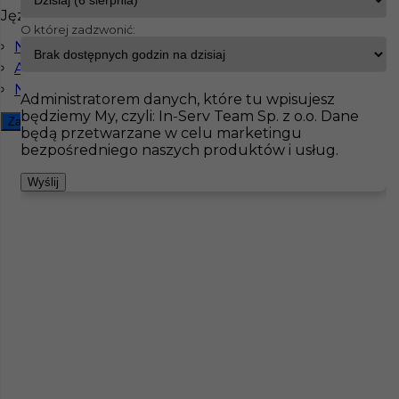
Języki
O której zadzwonić:
InServ
Oferty pracy
Posadzkarz
Bochum
Niemiecki komunikatywny
Angielski komunikatywny
Pokaż filtr
Niemiecki dobry
Administratorem danych, które tu wpisujesz
będziemy My, czyli: In-Serv Team Sp. z o.o. Dane
Zamknij filtr
będą przetwarzane w celu marketingu
bezpośredniego naszych produktów i usług.
Wyślij
Praca posadzkarz Niemcy
Kategoria
Prace budowlane
,
Posadzkarz
Lokalizacja
Niemcy
,
Bochum
Wymagane języki
Angielski komunikatywny
,
Niemiecki komunikatywny
,
Niemiecki dobry