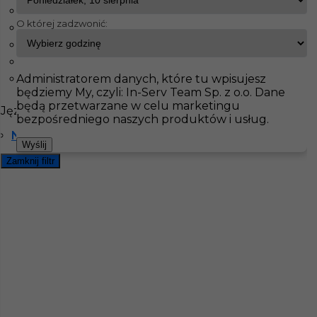
Hanower
O której zadzwonić:
Hattersheim
InServ
Oferty pracy
Praca ziemne
Pulheim
Homburg-Einöd
Pulheim
Pokaż filtr
Administratorem danych, które tu wpisujesz
Radevormwald
będziemy My, czyli: In-Serv Team Sp. z o.o. Dane
będą przetwarzane w celu marketingu
Języki
bezpośredniego naszych produktów i usług.
Niemiecki podstawowy
Wyślij
Zamknij filtr
Pomocnik - roboty ziemne w Niemczech
Kategoria
Pracownicy fizyczni
,
Pomocnik
,
Praca
ziemne
Lokalizacja
Niemcy
,
Pulheim
Wymagane języki
Niemiecki podstawowy