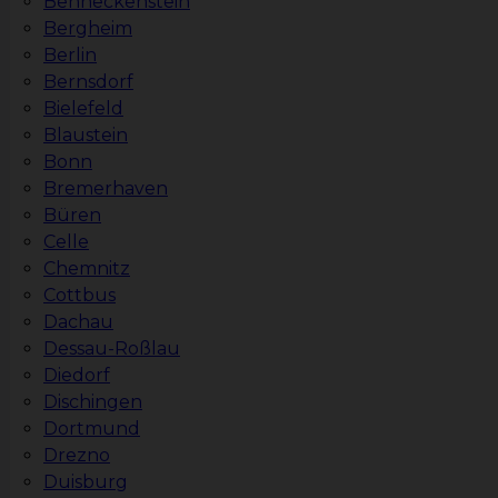
Benneckenstein
Bergheim
Berlin
Bernsdorf
Bielefeld
Blaustein
Bonn
Bremerhaven
Büren
Celle
Chemnitz
Cottbus
Dachau
Dessau-Roßlau
Diedorf
Dischingen
Dortmund
Drezno
Duisburg