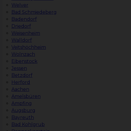
Welver
Bad Schmiedeberg
Badendorf
Driedorf
Weisenheim
Walldorf
Veitshöchheim
Wolnzach
Eibenstock
Jessen
Betzdorf
Herford
Aachen
Amelsbüren
Ampfing
Augsburg
Bayreuth
Bad Kohlgrub