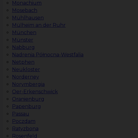
Monachium
Mosebach
Mühlhausen
Mülheim an der Ruhr
München
Münster
Nabburg
Nadrenia Północna-Westfalia
Netphen
Neukloster
Norderney
Norymbergia
Oer-Erkenschwick
Oranienburg
Papenburg
Passau
Poczdam
Ratyzbona
Rosenfeld