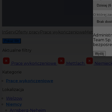
O której za
InServ
Oferty pracy
Prace wykończeniowe
Mettlach
Administr
Team Sp.
Pokaż filtr
bezpośre
Aktualne filtry
Wyślij
Prace wykończeniowe
Mettlach
Niemiec
Kategorie
Prace wykończeniowe
Lokalizacja
Welzow
Niemcy
Arnsberg-Neheim