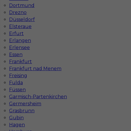
Dortmund
Wymagane języki
Niemiecki podstawowy
Drezno
Stawka
12 - 14 € / h
Düsseldorf
Elsteraue
1
Erfurt
Erlangen
Znaleziono 1 wyników
Erlensee
Essen
Frankfurt
Frankfurt nad Menem
Freising
Fulda
Najczęściej zadawane pytania (FAQ)
Füssen
Garmisch-Partenkirchen
Germersheim
Jak znaleźć pracę za granicą?
Grasbrunn
Gubin
Czy praca Niemcy na budowie nadal się
Hagen
opłaca przy obecnych kosztach życia?