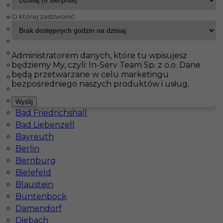
Hohenlimburg
O której zadzwonić:
Schwerte
InServ
Oferty pracy
Pracownicy fizyczni
Sierksdorf
Lingen
Landshut
Pokaż filtr
Buchloe
Administratorem danych, które tu wpisujesz
będziemy My, czyli: In-Serv Team Sp. z o.o. Dane
Aachen
będą przetwarzane w celu marketingu
Arnsberg
bezpośredniego naszych produktów i usług.
Bad Berleburg
Bad Bevensen
Wyślij
Bad Friedrichshall
Bad Liebenzell
Bayreuth
Berlin
Pomocnik brukarza praca za granicą -
Bernburg
wymagany język
Bielefeld
Blaustein
Kategoria
Prace budowlane
,
Pracownicy fizyczni
,
Buntenbock
Pomocnik
Damendorf
Lokalizacja
Niemcy
,
Hamburg
,
Sierksdorf
,
Vechta
Diebach