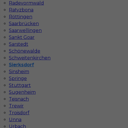
Radevormwald
Ratyzbona
Röttingen
Saarbrücken
Saarwellingen
Sankt Goar
Sarstedt
Schönewalde
Schweitenkirchen
Mapa ofert pracy
Sierksdorf
Mapa kategorii
Sinsheim
Springe
Stuttgart
Informacje w sprawie pracy
Sugenheim
Telefon:
793-577-977
Teisnach
Trewir
Troisdorf
Unna
Urbach