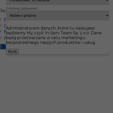
O której zadzwonić:
Języki
InServ
Oferty pracy
Tapeciarz
Hilden
Niemiecki komunikatywny
Pokaż filtr
Angielski komunikatywny
Administratorem danych, które tu wpisujesz
Niemiecki podstawowy
będziemy My, czyli: In-Serv Team Sp. z o.o. Dane
Angielski podstawowy
będą przetwarzane w celu marketingu
bezpośredniego naszych produktów i usług.
Zamknij filtr
Wyślij
Praca dla malarza - tapeciarza w Niemczech
Kategoria
Prace wykończeniowe
,
Malarz
,
Tapeciarz
Lokalizacja
Niemcy
,
Hilden
Wymagane języki
Niemiecki podstawowy
,
Angielski
podstawowy
,
Angielski komunikatywny
,
Niemiecki