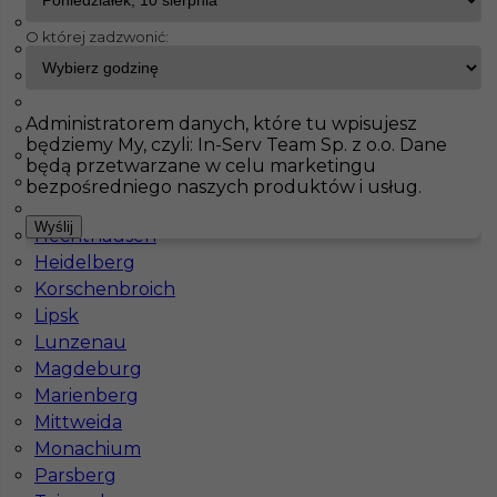
Bonerath
O której zadzwonić:
Chemnitz
InServ
Oferty pracy
Tynkarz
Zingst
Düsseldorf
Pokaż filtr
Frankfurt
Administratorem danych, które tu wpisujesz
Freinsheim
będziemy My, czyli: In-Serv Team Sp. z o.o. Dane
Fulda
będą przetwarzane w celu marketingu
Görlitz
bezpośredniego naszych produktów i usług.
Hamburg
Wyślij
Hechthausen
Heidelberg
Korschenbroich
Lipsk
Lunzenau
Praca w Niemczech Tynkarz/Docieplenia
Magdeburg
Marienberg
Kategoria
Prace budowlane
,
Dociepleniowiec
,
Tynkarz
Mittweida
Monachium
Lokalizacja
Niemcy
,
Zingst
Parsberg
Wymagane języki
Niemiecki komunikatywny