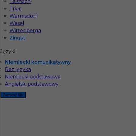
Teisnach
Trier
Stawka
14 - 16 € / h
Wermsdorf
Wesel
Wittenberga
Zingst
Języki
Niemiecki komunikatywny
Bez języka
Niemiecki podstawowy
Angielski podstawowy
Praca w Niemczech - tynki/docieplenia
Zamknij filtr
Kategoria
Prace budowlane
,
Dociepleniowiec
,
Tynkarz
Lokalizacja
Niemcy
,
Zingst
Wymagane języki
Bez języka
,
Niemiecki
komunikatywny