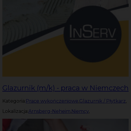
Glazurnik (m/k) - praca w Niemczech
Kategoria:
Prace wykończeniowe
,
Glazurnik / Płytkarz
,
Lokalizacja:
Arnsberg-Neheim
,
Niemcy
,