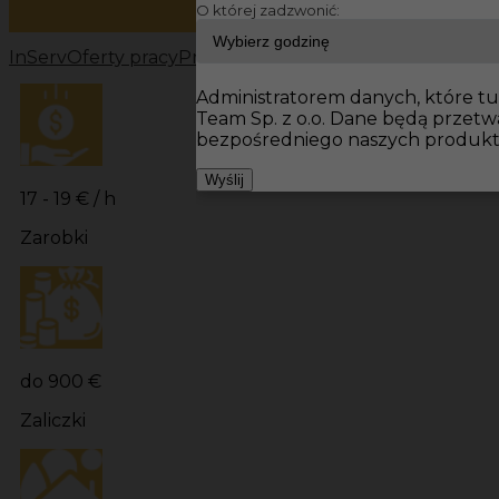
O której zadzwonić:
InServ
Oferty pracy
Prace wykończeniowe Niemcy
Prac
Administratorem danych, które tu 
Team Sp. z o.o. Dane będą przet
bezpośredniego naszych produktó
Wyślij
17 - 19 € / h
Zarobki
do 900 €
Zaliczki