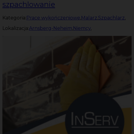
szpachlowanie
Kategoria:
Prace wykończeniowe
,
Malarz
,
Szpachlarz
,
Lokalizacja:
Arnsberg-Neheim
,
Niemcy
,