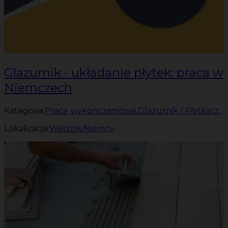
Glazurnik - układanie płytek: praca w
Niemczech
Kategoria:
Prace wykończeniowe
,
Glazurnik / Płytkarz
,
Lokalizacja:
Welzow
,
Niemcy
,