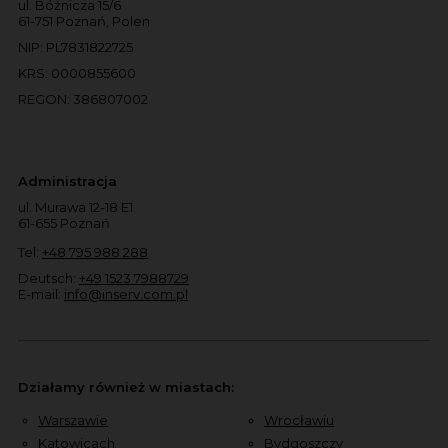
ul. Bóżnicza 15/6
61-751 Poznań, Polen
NIP: PL7831822725
KRS: 0000855600
REGON: 386807002
Administracja
ul. Murawa 12-18 E1
61-655 Poznań
Tel:
+48 795 988 288
Deutsch:
+49 1523 7988729
E-mail:
info@inserv.com.pl
Działamy również w miastach:
Warszawie
Wrocławiu
Katowicach
Bydgoszczy