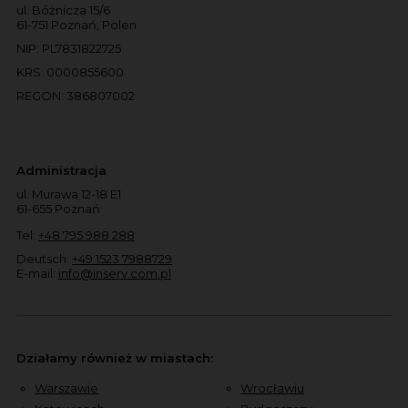
ul. Bóżnicza 15/6
61-751 Poznań, Polen
NIP: PL7831822725
KRS: 0000855600
REGON: 386807002
Administracja
ul. Murawa 12-18 E1
61-655 Poznań
Tel:
+48 795 988 288
Deutsch:
+49 1523 7988729
E-mail:
info@inserv.com.pl
Działamy również w miastach:
Warszawie
Wrocławiu