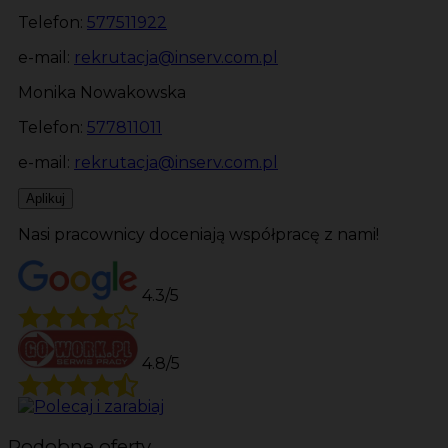
Telefon:
577511922
e-mail:
rekrutacja@inserv.com.pl
Monika Nowakowska
Telefon:
577811011
e-mail:
rekrutacja@inserv.com.pl
Aplikuj
Nasi pracownicy doceniają współpracę z nami!
4.3/5
4.8/5
Podobne oferty