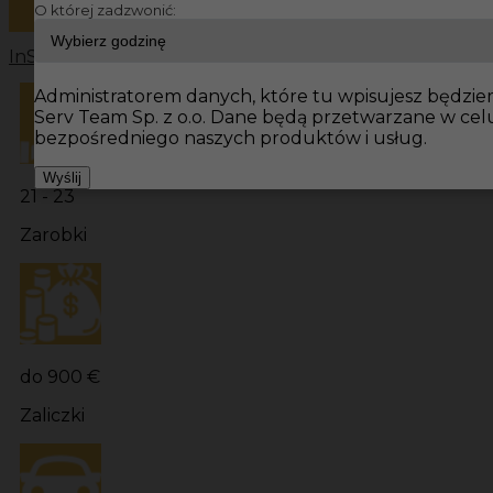
O której zadzwonić:
InServ
Oferty pracy
Hydraulik Niemcy
Hydraulik
Hydraul
Administratorem danych, które tu wpisujesz będziemy
Serv Team Sp. z o.o. Dane będą przetwarzane w ce
bezpośredniego naszych produktów i usług.
Wyślij
21 - 23
Zarobki
do 900 €
Zaliczki