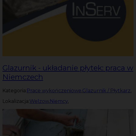
Glazurnik - układanie płytek: praca w
Niemczech
Kategoria:
Prace wykończeniowe
,
Glazurnik / Płytkarz
,
Lokalizacja:
Welzow
,
Niemcy
,