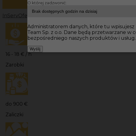
O której zadzwonić:
InServ
Oferty pracy
Prace wykończeniowe Niemcy
Prac
Administratorem danych, które tu wpisujesz 
Team Sp. z o.o. Dane będą przetwarzane w 
bezpośredniego naszych produktów i usług.
Wyślij
16 - 18 € / h
Zarobki
do 900 €
Zaliczki