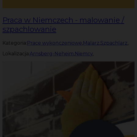
Praca w Niemczech - malowanie /
szpachlowanie
Kategoria:
Prace wykończeniowe
,
Malarz
,
Szpachlarz
,
Lokalizacja:
Arnsberg-Neheim
,
Niemcy
,