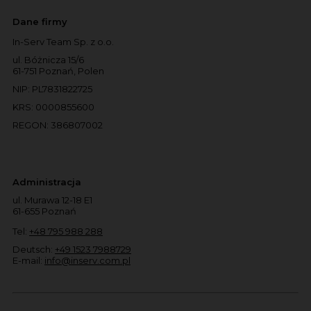
Dane firmy
In-Serv Team Sp. z o.o.
ul. Bóżnicza 15/6
61-751 Poznań, Polen
NIP: PL7831822725
KRS: 0000855600
REGON: 386807002
Administracja
ul. Murawa 12-18 E1
61-655 Poznań
Tel:
+48 795 988 288
Deutsch:
+49 1523 7988729
E-mail:
info@inserv.com.pl