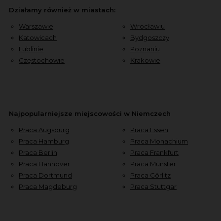
Działamy również w miastach:
Warszawie
Wrocławiu
Katowicach
Bydgoszczy
Lublinie
Poznaniu
Częstochowie
Krakowie
Najpopularniejsze miejscowości w Niemczech
Praca Augsburg
Praca Essen
Praca Hamburg
Praca Monachium
Praca Berlin
Praca Frankfurt
Praca Hannover
Praca Munster
Praca Dortmund
Praca Görlitz
Praca Magdeburg
Praca Stuttgar