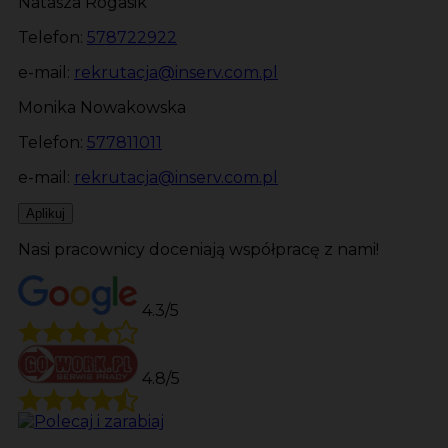
Natasza Rogasik
Telefon:
578722922
e-mail:
rekrutacja@inserv.com.pl
Monika Nowakowska
Telefon:
577811011
e-mail:
rekrutacja@inserv.com.pl
Aplikuj
Nasi pracownicy doceniają współpracę z nami!
4.3/5
4.8/5