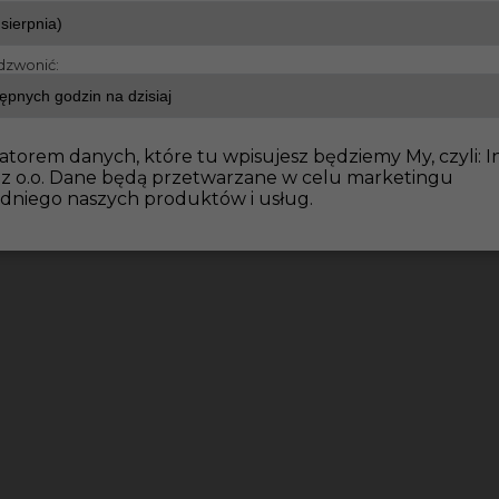
dzwonić:
e wykończeniowe
Malarz - praca za granicą w Niemczech
atorem danych, które tu wpisujesz będziemy My, czyli: I
 z o.o. Dane będą przetwarzane w celu marketingu
dniego naszych produktów i usług.