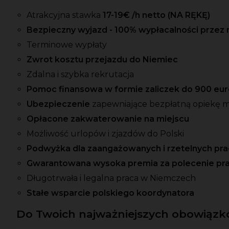
Atrakcyjna stawka
17-19€ /h netto (NA RĘKĘ)
Bezpieczny wyjazd - 100% wypłacalności przez 
Terminowe wypłaty
Zwrot kosztu przejazdu do Niemiec
Zdalna i szybka rekrutacja
Pomoc finansowa w formie zaliczek do 900 eur
Ubezpieczenie
zapewniające bezpłatną opiekę 
Opłacone zakwaterowanie na miejscu
Możliwość urlopów i zjazdów do Polski
Podwyżka dla zaangażowanych i rzetelnych p
Gwarantowana wysoka premia
za polecenie pr
Długotrwała i legalna praca w Niemczech
Stałe wsparcie polskiego koordynatora
Do Twoich najważniejszych obowiązkó