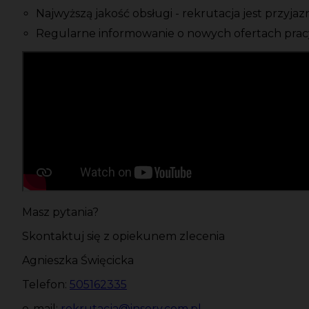
Najwyższą jakość obsługi - rekrutacja jest przyja
Regularne informowanie o nowych ofertach pracy
Masz pytania?
Skontaktuj się z opiekunem zlecenia
Agnieszka Święcicka
Telefon:
505162335
e-mail:
rekrutacja@inserv.com.pl