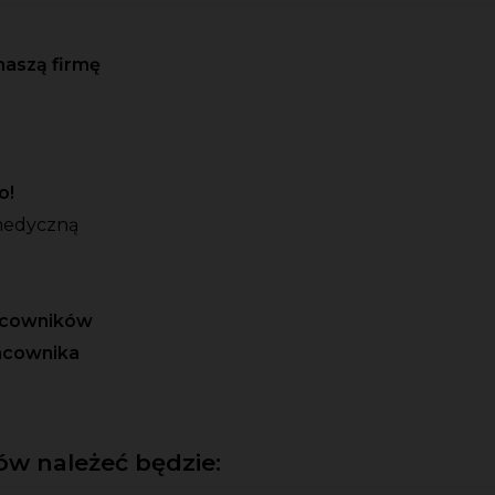
naszą firmę
o!
medyczną
racowników
acownika
w należeć będzie: