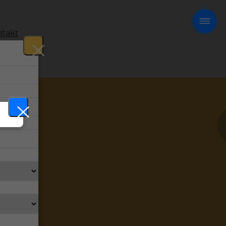
takt
!