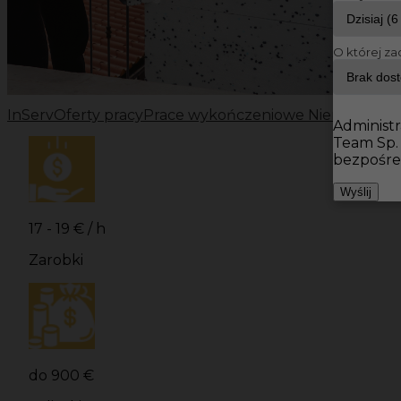
O której za
InServ
Oferty pracy
Prace wykończeniowe Niemcy
Prac
Administr
Team Sp.
bezpośre
Wyślij
17 - 19 € / h
Zarobki
do 900 €