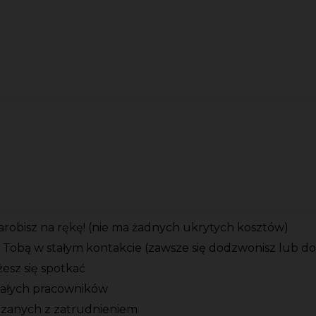
zarobisz na rękę! (nie ma żadnych ukrytych kosztów)
 Tobą w stałym kontakcie (zawsze się dodzwonisz lub d
esz się spotkać
tałych pracowników
ązanych z zatrudnieniem