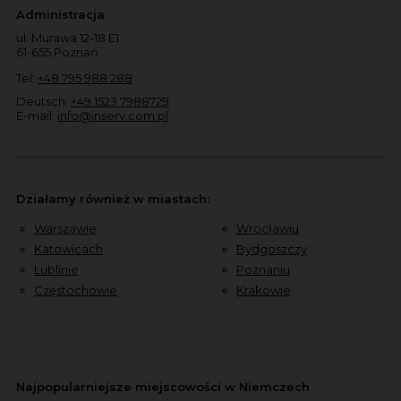
Administracja
ul. Murawa 12-18 E1
61-655 Poznań
Tel:
+48 795 988 288
Deutsch:
+49 1523 7988729
E-mail:
info@inserv.com.pl
Działamy również w miastach:
Warszawie
Wrocławiu
Katowicach
Bydgoszczy
Lublinie
Poznaniu
Częstochowie
Krakowie
Najpopularniejsze miejscowości w Niemczech