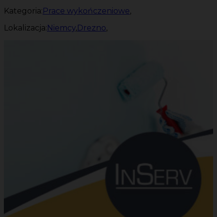
Kategoria:
Prace wykończeniowe
,
Lokalizacja:
Niemcy
,
Drezno
,