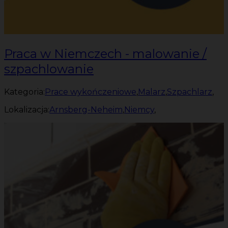
Praca w Niemczech - malowanie /
szpachlowanie
Kategoria:
Prace wykończeniowe
,
Malarz
,
Szpachlarz
,
Lokalizacja:
Arnsberg-Neheim
,
Niemcy
,