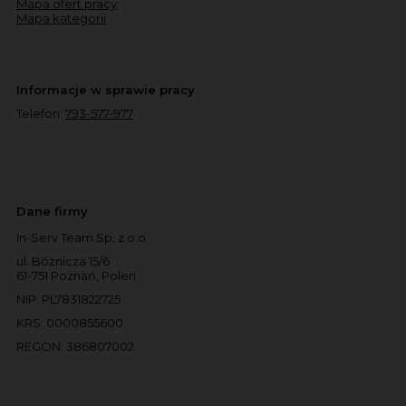
Mapa ofert pracy
Mapa kategorii
Informacje w sprawie pracy
Telefon:
793-577-977
Dane firmy
In-Serv Team Sp. z o.o.
ul. Bóżnicza 15/6
61-751 Poznań, Polen
NIP: PL7831822725
KRS: 0000855600
REGON: 386807002