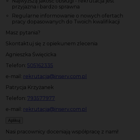
Najwyższą jakość obsługi - rekrutacja jest
przyjazna i bardzo sprawna
Regularne informowanie o nowych ofertach
pracy dopasowanych do Twoich kwalifikacji
Masz pytania?
Skontaktuj się z opiekunem zlecenia
Agnieszka Święcicka
Telefon:
505162335
e-mail:
rekrutacja@inserv.com.pl
Patrycja Krzyżanek
Telefon:
793577977
e-mail:
rekrutacja@inserv.com.pl
Aplikuj
Nasi pracownicy doceniają współpracę z nami!