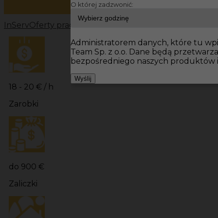
O której zadzwonić:
InServ
Oferty pracy
Prace wykończeniowe Niemcy
Prac
Administratorem danych, które tu wpis
Team Sp. z o.o. Dane będą przetwarz
bezpośredniego naszych produktów i
Wyślij
18 - 20 € / h
Zarobki
do 900 €
Zaliczki