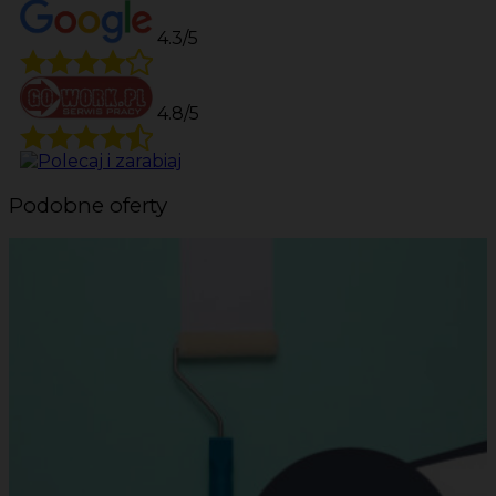
4.3/5
4.8/5
Podobne oferty