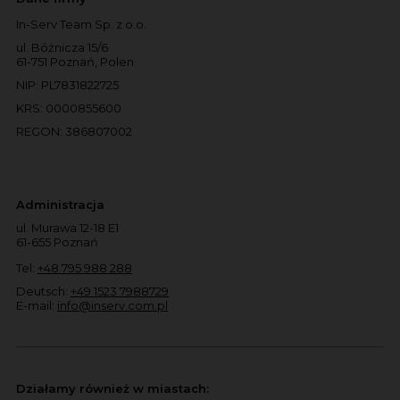
In-Serv Team Sp. z o.o.
ul. Bóżnicza 15/6
61-751 Poznań, Polen
NIP: PL7831822725
KRS: 0000855600
REGON: 386807002
Administracja
ul. Murawa 12-18 E1
61-655 Poznań
Tel:
+48 795 988 288
Deutsch:
+49 1523 7988729
E-mail:
info@inserv.com.pl
Działamy również w miastach: