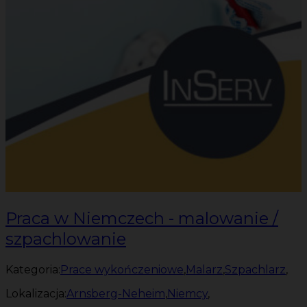
Praca w Niemczech - malowanie /
szpachlowanie
Kategoria:
Prace wykończeniowe
,
Malarz
,
Szpachlarz
,
Lokalizacja:
Arnsberg-Neheim
,
Niemcy
,