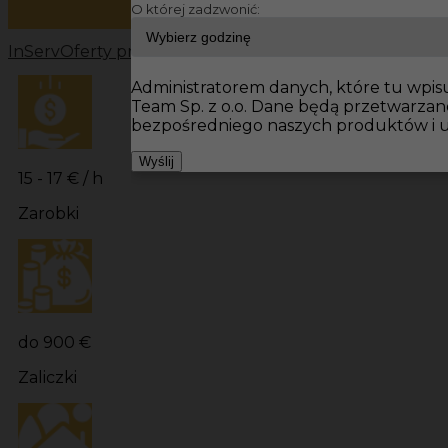
O której zadzwonić:
InServ
Oferty pracy
Prace wykończeniowe Niemcy
Prac
Administratorem danych, które tu wpisu
Team Sp. z o.o. Dane będą przetwarza
bezpośredniego naszych produktów i u
Wyślij
15 - 17 € / h
Zarobki
do 900 €
Zaliczki