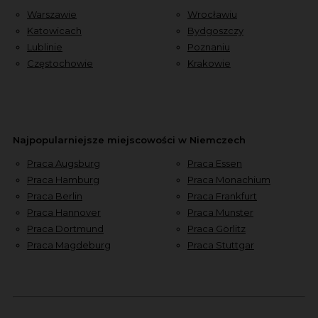
Warszawie
Wrocławiu
Katowicach
Bydgoszczy
Lublinie
Poznaniu
Częstochowie
Krakowie
Najpopularniejsze miejscowości w Niemczech
Praca Augsburg
Praca Essen
Praca Hamburg
Praca Monachium
Praca Berlin
Praca Frankfurt
Praca Hannover
Praca Munster
Praca Dortmund
Praca Görlitz
Praca Magdeburg
Praca Stuttgar