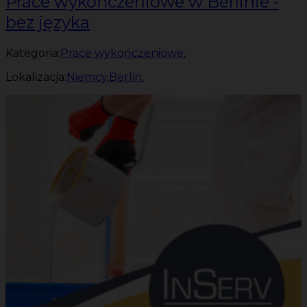
Prace wykończeniowe w Berlinie -
bez języka
Kategoria:
Prace wykończeniowe
,
Lokalizacja:
Niemcy
,
Berlin
,