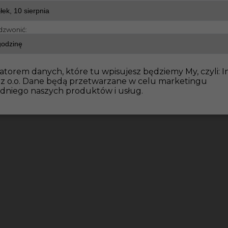
dzwonić:
ator koparki praca Niemcy
atorem danych, które tu wpisujesz będziemy My, czyli: I
 z o.o. Dane będą przetwarzane w celu marketingu
dniego naszych produktów i usług.