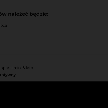
w należeć będzie:
łoża
parki min. 3 lata
katywny