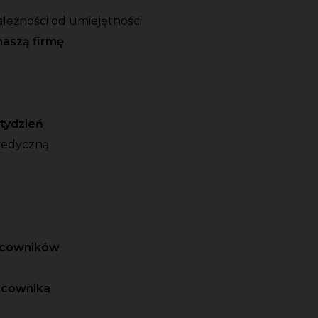
ależności od umiejętności
naszą firmę
o tydzień
medyczną
racowników
acownika