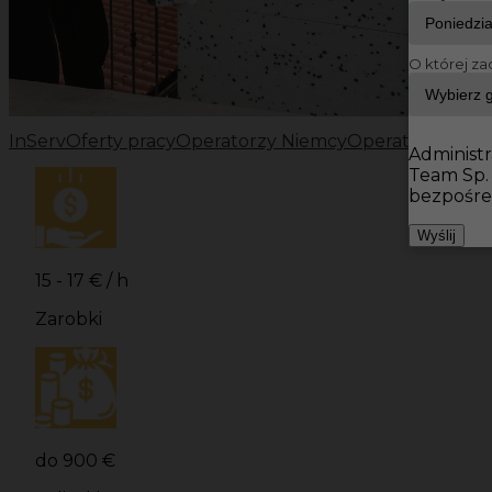
O której za
InServ
Oferty pracy
Operatorzy Niemcy
Operatorzy
Oper
Administr
Team Sp.
bezpośre
Wyślij
15 - 17 € / h
Zarobki
do 900 €