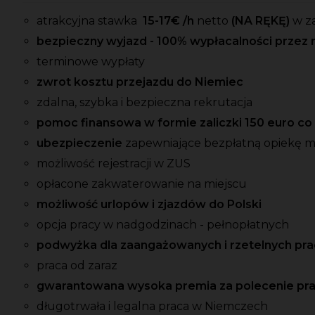
atrakcyjna stawka
15-17
€ /h
netto
(NA RĘKĘ)
w z
bezpieczny wyjazd - 100% wypłacalności przez 
terminowe wypłaty
zwrot kosztu przejazdu do Niemiec
zdalna, szybka i bezpieczna rekrutacja
pomoc finansowa w formie zaliczki 150 euro c
ubezpieczenie
zapewniające bezpłatną opiekę 
możliwość rejestracji w ZUS
opłacone zakwaterowanie na miejscu
możliwość urlopów i zjazdów do Polski
opcja pracy w nadgodzinach - pełnopłatnych
podwyżka dla zaangażowanych i rzetelnych p
praca od zaraz
gwarantowana wysoka premia za polecenie pr
długotrwała i legalna praca w Niemczech