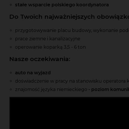
stałe wsparcie polskiego koordynatora
Do Twoich najważniejszych obowiązkó
przygotowywanie placu budowy, wykonanie pod
prace ziemne i kanalizacyjne
operowanie koparką 3,5 - 6 ton
Nasze oczekiwania:
auto na wyjazd
doświadczenie w pracy na stanowisku operatora ko
znajomość języka niemieckiego
- poziom komuni