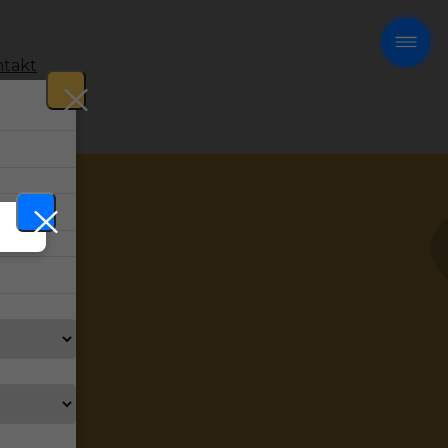
takt
!