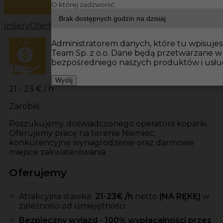
O której zadzwonić:
InServ
Oferty pracy
Operatorzy Niemcy
Operatorzy
Oper
Administratorem danych, które tu wpisujesz
Team Sp. z o.o. Dane będą przetwarzane w
bezpośredniego naszych produktów i usłu
Wyślij
21 - 23 € / h
Zarobki
Poszukujemy doświadczonego operatora koparki.
Oferujemy pracę na terenie Niemiec,
konkurencyjne wynagrodzenie oraz darmowe
miejsce zakwaterowania.
Oferujemy
Atrakcyjna stawka
21-23
€ /h
netto
(NA RĘKĘ)
w
zależności od umiejętności
Bezpieczny wyjazd - 100% wypłacalności przez