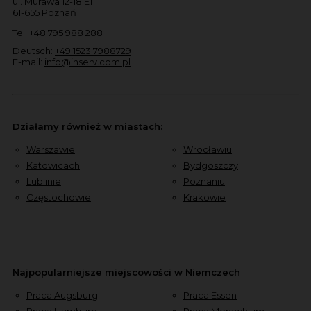
ul. Murawa 12-18 E1
61-655 Poznań
Tel:
+48 795 988 288
Deutsch:
+49 1523 7988729
E-mail:
info@inserv.com.pl
Działamy również w miastach:
Warszawie
Wrocławiu
Katowicach
Bydgoszczy
Lublinie
Poznaniu
Częstochowie
Krakowie
Najpopularniejsze miejscowości w Niemczech
Praca Augsburg
Praca Essen
Praca Hamburg
Praca Monachium