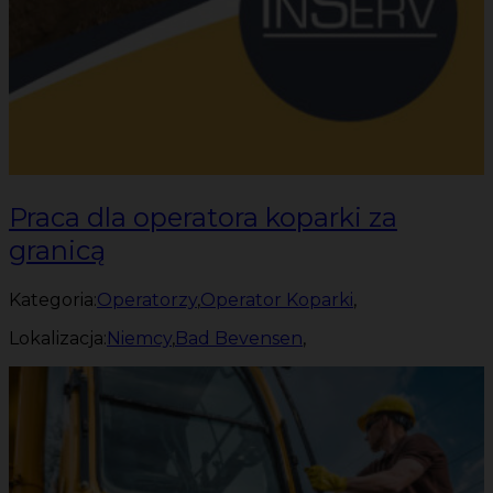
Praca dla operatora koparki za
granicą
Kategoria:
Operatorzy
,
Operator Koparki
,
Lokalizacja:
Niemcy
,
Bad Bevensen
,