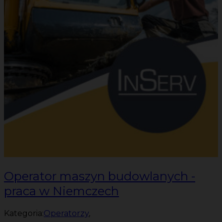
Operator maszyn budowlanych -
praca w Niemczech
Kategoria:
Operatorzy
,