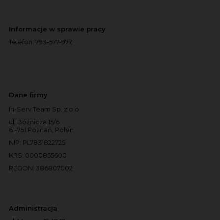
Informacje w sprawie pracy
Telefon:
793-577-977
Dane firmy
In-Serv Team Sp. z o.o.
ul. Bóżnicza 15/6
61-751 Poznań, Polen
NIP: PL7831822725
KRS: 0000855600
REGON: 386807002
Administracja