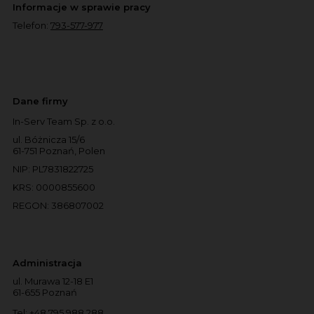
Informacje w sprawie pracy
Telefon:
793-577-977
Dane firmy
In-Serv Team Sp. z o.o.
ul. Bóżnicza 15/6
61-751 Poznań, Polen
NIP: PL7831822725
KRS: 0000855600
REGON: 386807002
Administracja
ul. Murawa 12-18 E1
61-655 Poznań
Tel:
+48 795 988 288