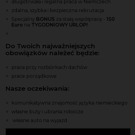
długotrwała i legalna praca w Niemczech
zdalna, szybka i bezpieczna rekrutacja
Specjalny
BONUS
za stałą współpracę -
150
Euro
na
TYGODNIOWY URLOP!
Do Twoich najważniejszych
obowiązków należeć będzie:
praca przy rozbiórkach dachów
prace porządkowe
Nasze oczekiwania:
komunikatywna znajomość języka niemieckiego
własne buty i ubrania robocze
własne auto na wyjazd