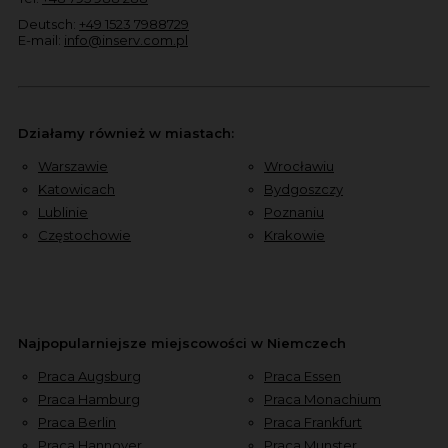
Deutsch:
+49 1523 7988729
E-mail:
info@inserv.com.pl
Działamy również w miastach:
Warszawie
Wrocławiu
Katowicach
Bydgoszczy
Lublinie
Poznaniu
Częstochowie
Krakowie
Najpopularniejsze miejscowości w Niemczech
Praca Augsburg
Praca Essen
Praca Hamburg
Praca Monachium
Praca Berlin
Praca Frankfurt
Praca Hannover
Praca Munster