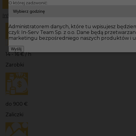
O której zadzwonić:
InServ
Oferty pracy
Dekarz Niemcy
Dekarz
Pomocnik de
Administratorem danych, które tu wpisujesz będzie
czyli: In-Serv Team Sp. z o.o. Dane będą przetwarza
marketingu bezpośredniego naszych produktów i u
Wyślij
14 - 16 € / h
Zarobki
do 900 €
Zaliczki