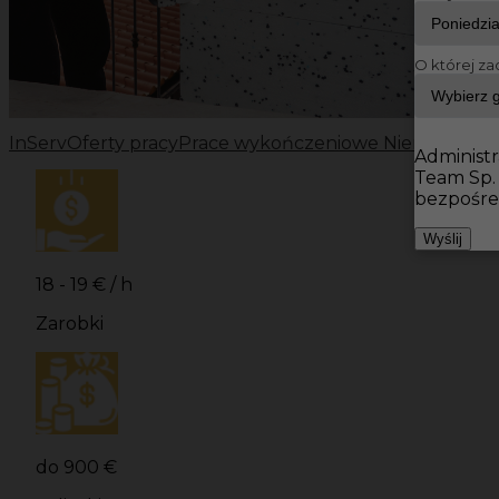
O której za
InServ
Oferty pracy
Prace wykończeniowe Niemcy
Prac
Administr
Team Sp.
bezpośre
Wyślij
18 - 19 € / h
Zarobki
do 900 €