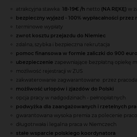
atrakcyjna stawka
18-19
€ /h
netto
(NA RĘKĘ)
w z
bezpieczny wyjazd - 100% wypłacalności przez 
terminowe wypłaty
zwrot kosztu przejazdu do Niemiec
zdalna, szybka i bezpieczna rekrutacja
pomoc finansowa w formie zaliczki do 900 eur
ubezpieczenie
zapewniające bezpłatną opiekę 
możliwość rejestracji w ZUS
zakwaterowanie zagwarantowane przez pracod
możliwość urlopów i zjazdów do Polski
opcja pracy w nadgodzinach - pełnopłatnych
podwyżka dla zaangażowanych i rzetelnych p
gwarantowana wysoka premia za polecenie prac
długotrwała i legalna praca w Niemczech
stałe wsparcie polskiego koordynatora