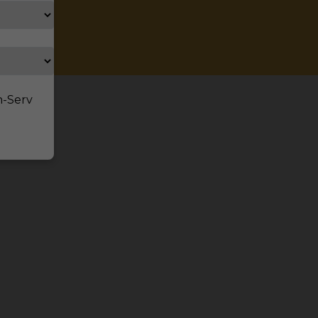
emczech
n-Serv