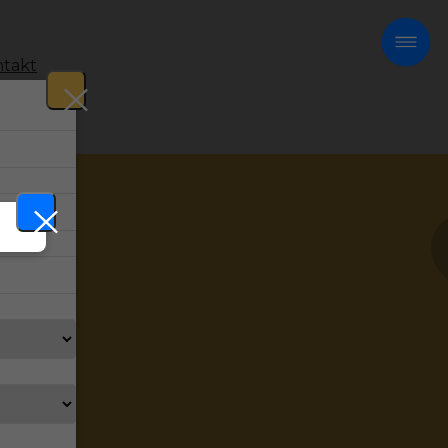
takt
!