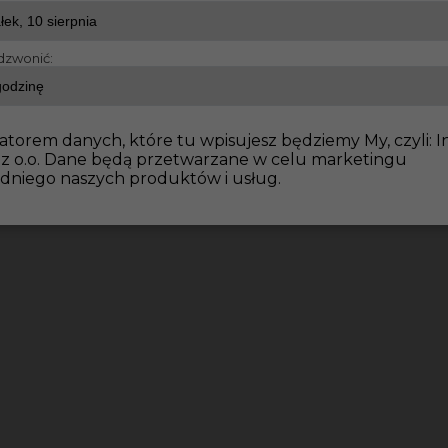
dzwonić:
e wykończeniowe
Praca dla Glazurnika / Płytkarza w Ni
atorem danych, które tu wpisujesz będziemy My, czyli: I
 z o.o. Dane będą przetwarzane w celu marketingu
dniego naszych produktów i usług.