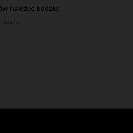
w należeć będzie:
kafelków