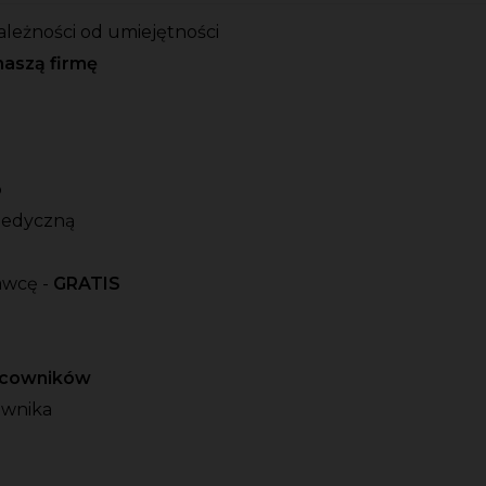
ależności od umiejętności
naszą firmę
o
medyczną
awcę -
GRATIS
racowników
ownika