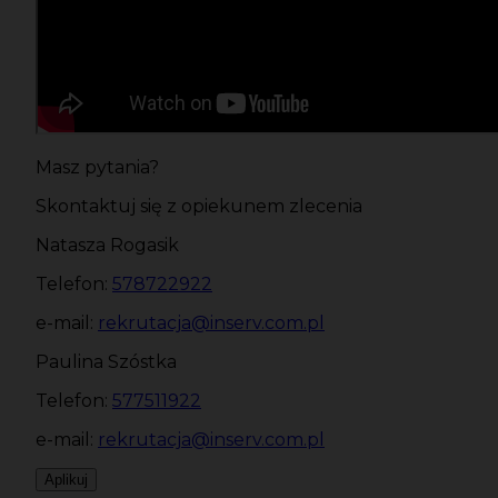
Masz pytania?
Skontaktuj się z opiekunem zlecenia
Natasza Rogasik
Telefon:
578722922
e-mail:
rekrutacja@inserv.com.pl
Paulina Szóstka
Telefon:
577511922
e-mail:
rekrutacja@inserv.com.pl
Aplikuj