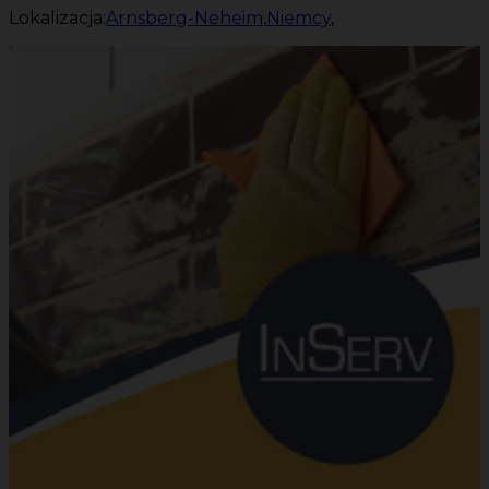
Lokalizacja:
Arnsberg-Neheim
,
Niemcy
,