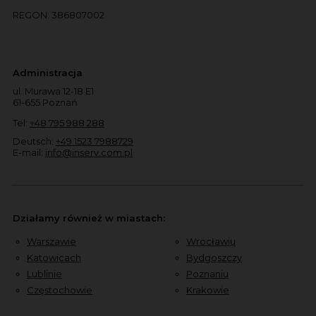
REGON: 386807002
Administracja
ul. Murawa 12-18 E1
61-655 Poznań
Tel:
+48 795 988 288
Deutsch:
+49 1523 7988729
E-mail:
info@inserv.com.pl
Działamy również w miastach:
Warszawie
Wrocławiu
Katowicach
Bydgoszczy
Lublinie
Poznaniu
Częstochowie
Krakowie