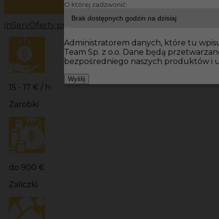
O której zadzwonić:
InServ
Oferty pracy
Prace wykończeniowe Niemcy
Prac
Administratorem danych, które tu wpisu
Team Sp. z o.o. Dane będą przetwarza
bezpośredniego naszych produktów i u
Wyślij
15 - 17 € / h
Zarobki
do 900 €
Zaliczki