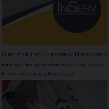
Glazurnik (m/k) - praca w Niemczech
Kategoria:
Prace wykończeniowe
,
Glazurnik / Płytkarz
,
Lokalizacja:
Arnsberg-Neheim
,
Niemcy
,