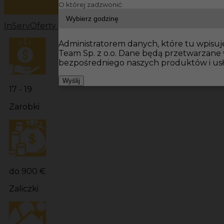
O której zadzwonić:
InServ
Oferty pracy
Prace wykończeniowe Niemcy
Prac
Administratorem danych, które tu wpisuje
Team Sp. z o.o. Dane będą przetwarzane
bezpośredniego naszych produktów i usł
Wyślij
17 - 19
Zarobki
do 900 €
Zaliczki