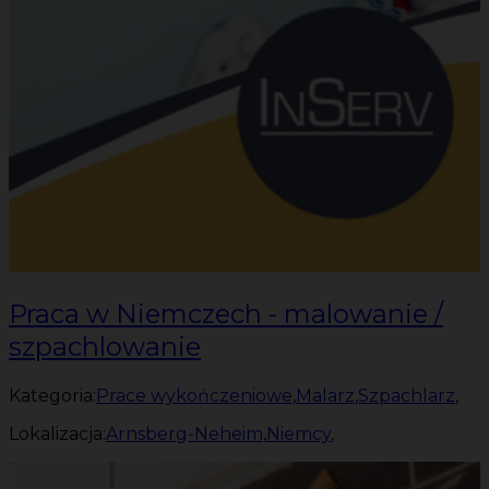
Praca w Niemczech - malowanie /
szpachlowanie
Kategoria:
Prace wykończeniowe
,
Malarz
,
Szpachlarz
,
Lokalizacja:
Arnsberg-Neheim
,
Niemcy
,