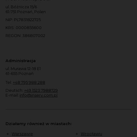
ul. Bóżnicza 15/6
61-751 Poznań, Polen
NIP: PL7831822725
KRS: 0000855600
REGON: 386807002
Administracja
ul. Murawa 12-18 E1
61-655 Poznań
Tel:
+48 795 988 288
Deutsch:
+49 1523 7988729
E-mail:
info@inserv.com.pl
Działamy również w miastach:
Warszawie
Wrocławiu