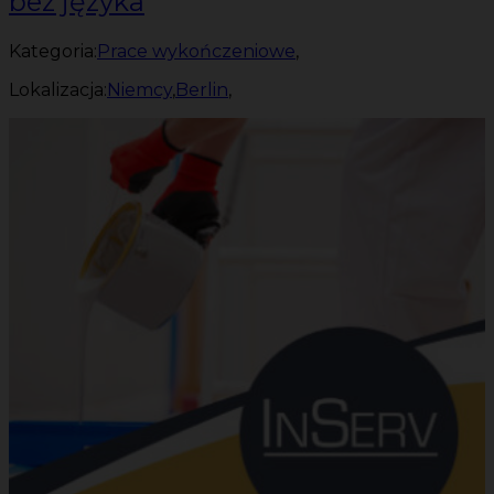
bez języka
Kategoria:
Prace wykończeniowe
,
Lokalizacja:
Niemcy
,
Berlin
,