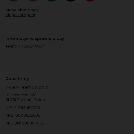
Mapa ofert pracy
Mapa kategorii
Informacje w sprawie pracy
Telefon:
793-577-977
Dane firmy
In-Serv Team Sp. z o.o.
ul. Bóżnicza 15/6
61-751 Poznań, Polen
NIP: PL7831822725
KRS: 0000855600
REGON: 386807002