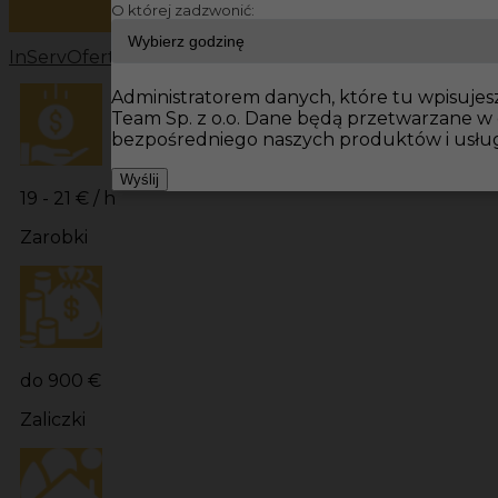
O której zadzwonić:
InServ
Oferty pracy
Hydraulik Niemcy
Hydraulik
Praca dl
Administratorem danych, które tu wpisujesz
Team Sp. z o.o. Dane będą przetwarzane w
bezpośredniego naszych produktów i usług
Wyślij
19 - 21 € / h
Zarobki
do 900 €
Zaliczki