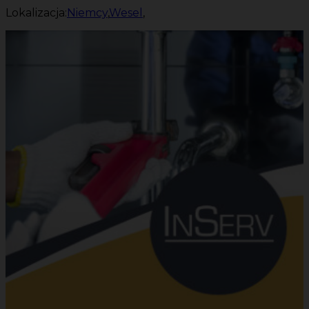
Lokalizacja:
Niemcy
,
Wesel
,