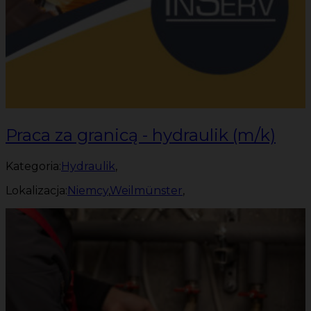
Praca za granicą - hydraulik (m/k)
Kategoria:
Hydraulik
,
Lokalizacja:
Niemcy
,
Weilmünster
,