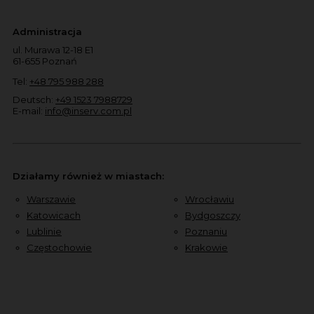
Administracja
ul. Murawa 12-18 E1
61-655 Poznań
Tel:
+48 795 988 288
Deutsch:
+49 1523 7988729
E-mail:
info@inserv.com.pl
Działamy również w miastach:
Warszawie
Wrocławiu
Katowicach
Bydgoszczy
Lublinie
Poznaniu
Częstochowie
Krakowie