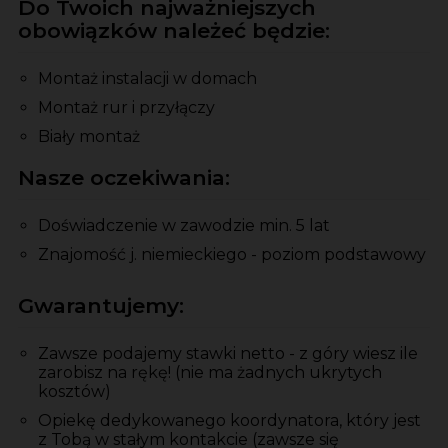
Do Twoich najważniejszych
obowiązków należeć będzie:
Montaż instalacji w domach
Montaż rur i przyłączy
Biały montaż
Nasze oczekiwania:
Doświadczenie w zawodzie min. 5 lat
Znajomość j. niemieckiego - poziom podstawowy
Gwarantujemy:
Zawsze podajemy stawki netto - z góry wiesz ile
zarobisz na rękę! (nie ma żadnych ukrytych
kosztów)
Opiekę dedykowanego koordynatora, który jest
z Tobą w stałym kontakcie (zawsze się