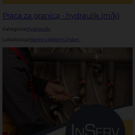
Praca za granicą - hydraulik (m/k)
Kategoria:
Hydraulik
,
Lokalizacja:
Niemcy
,
Weilmünster
,