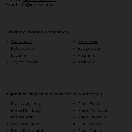
E-mail:
info@inserv.com.pl
Działamy również w miastach:
Warszawie
Wrocławiu
Katowicach
Bydgoszczy
Lublinie
Poznaniu
Częstochowie
Krakowie
Najpopularniejsze miejscowości w Niemczech
Praca Augsburg
Praca Essen
Praca Hamburg
Praca Monachium
Praca Berlin
Praca Frankfurt
Praca Hannover
Praca Munster
Praca Dortmund
Praca Görlitz