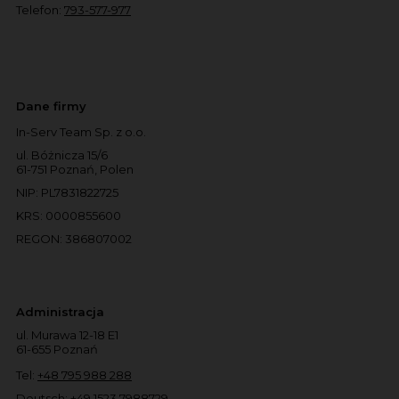
Telefon:
793-577-977
Dane firmy
In-Serv Team Sp. z o.o.
ul. Bóżnicza 15/6
61-751 Poznań, Polen
NIP: PL7831822725
KRS: 0000855600
REGON: 386807002
Administracja
ul. Murawa 12-18 E1
61-655 Poznań
Tel:
+48 795 988 288
Deutsch:
+49 1523 7988729