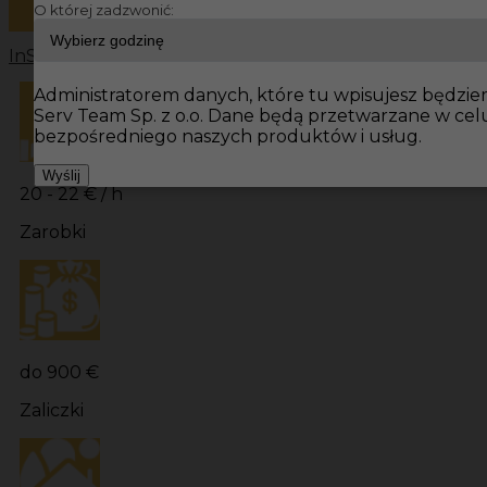
O której zadzwonić:
InServ
Oferty pracy
Hydraulik Niemcy
Hydraulik
Praca dl
Administratorem danych, które tu wpisujesz będziemy
Serv Team Sp. z o.o. Dane będą przetwarzane w ce
bezpośredniego naszych produktów i usług.
Wyślij
20 - 22 € / h
Zarobki
do 900 €
Zaliczki