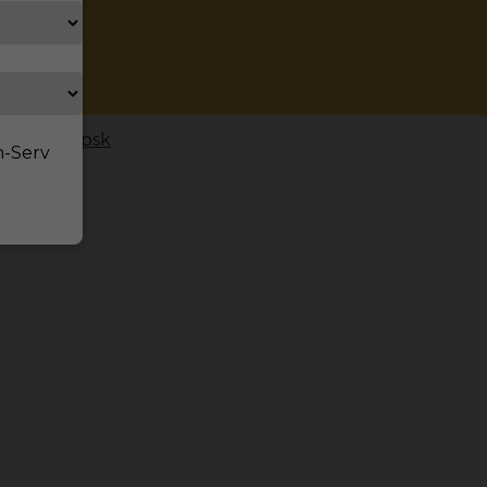
mczech -Lipsk
n-Serv