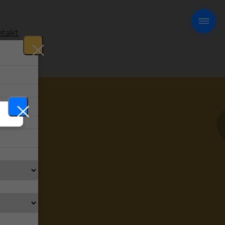
takt
!