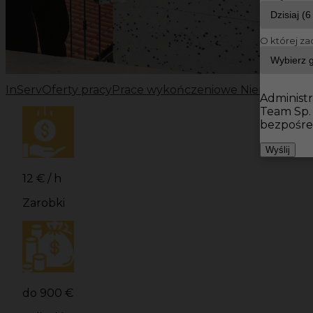
O której za
InServ
Oferty pracy
Prace wykończeniowe Niemcy
Prac
Administr
Team Sp.
bezpośre
Wyślij
12 € / h
Zarobki
do 900 €