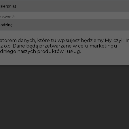
dzwonić:
e wykończeniowe
Praca dla Malarza / Szpachlarza w Nie
atorem danych, które tu wpisujesz będziemy My, czyli: I
 z o.o. Dane będą przetwarzane w celu marketingu
dniego naszych produktów i usług.