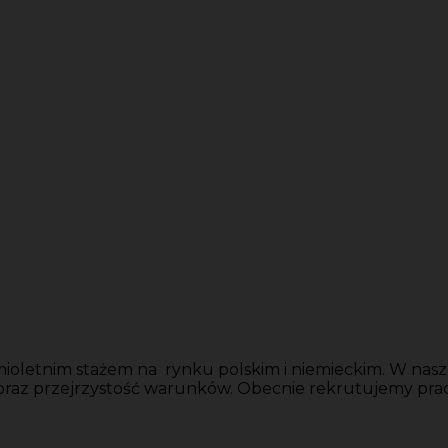
ioletnim stażem na rynku polskim i niemieckim. W nasze
 oraz przejrzystość warunków. Obecnie rekrutujemy pr