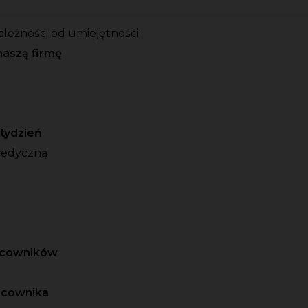
ależności od umiejętności
naszą firmę
o tydzień
medyczną
racowników
acownika