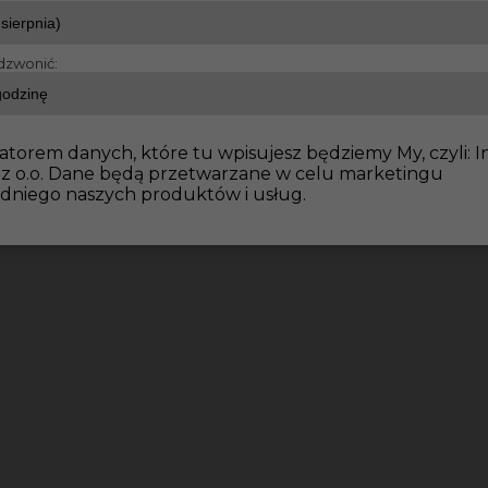
dzwonić:
e wykończeniowe
Tapeciarz szpachlarz praca zagranica
atorem danych, które tu wpisujesz będziemy My, czyli: I
 z o.o. Dane będą przetwarzane w celu marketingu
dniego naszych produktów i usług.