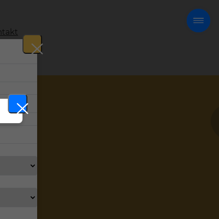
takt
!