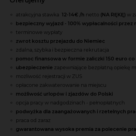
Oferujemy
atrakcyjna stawka
12-14
€ /h
netto
(NA RĘKĘ)
w z
bezpieczny wyjazd - 100% wypłacalności przez 
terminowe wypłaty
zwrot kosztu przejazdu do Niemiec
zdalna, szybka i bezpieczna rekrutacja
pomoc finansowa w formie zaliczki 150 euro c
ubezpieczenie
zapewniające bezpłatną opiekę 
możliwość rejestracji w ZUS
opłacone zakwaterowanie na miejscu
możliwość urlopów i zjazdów do Polski
opcja pracy w nadgodzinach - pełnopłatnych
podwyżka dla zaangażowanych i rzetelnych p
praca od zaraz
gwarantowana wysoka premia za polecenie pr