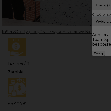
O której za
InServ
Oferty pracy
Prace wykończeniowe Niemcy
Prac
Administr
Team Sp.
bezpośre
Wyślij
12 - 14 € / h
Zarobki
do 900 €