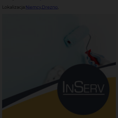
Lokalizacja:
Niemcy
,
Drezno
,