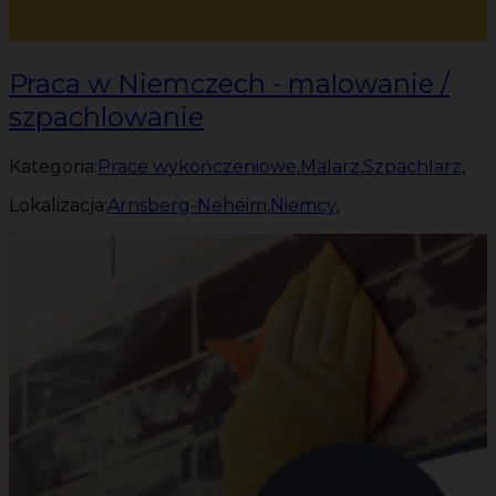
Praca w Niemczech - malowanie /
szpachlowanie
Kategoria:
Prace wykończeniowe
,
Malarz
,
Szpachlarz
,
Lokalizacja:
Arnsberg-Neheim
,
Niemcy
,