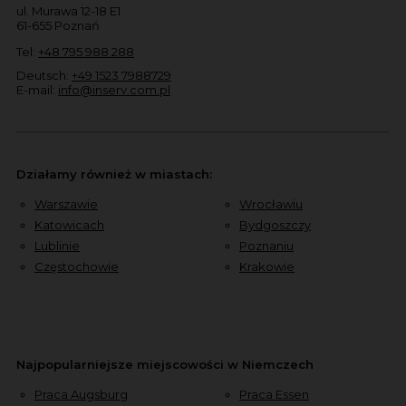
ul. Murawa 12-18 E1
61-655 Poznań
Tel:
+48 795 988 288
Deutsch:
+49 1523 7988729
E-mail:
info@inserv.com.pl
Działamy również w miastach:
Warszawie
Wrocławiu
Katowicach
Bydgoszczy
Lublinie
Poznaniu
Częstochowie
Krakowie
Najpopularniejsze miejscowości w Niemczech
Praca Augsburg
Praca Essen