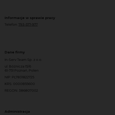
Informacje w sprawie pracy
Telefon:
793-577-977
Dane firmy
In-Serv Team Sp. z o.o.
ul. Bóżnicza 15/6
61-751 Poznań, Polen
NIP: PL7831822725
KRS: 0000855600
REGON: 386807002
Administracja