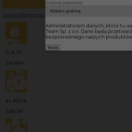
O której zadzwonić:
InServ
Oferty pracy
Prace wykończeniowe Niemcy
Prac
Administratorem danych, które tu wpi
Team Sp. z o.o. Dane będą przetwar
bezpośredniego naszych produktów 
Wyślij
12 € / h
Zarobki
do 900 €
Zaliczki