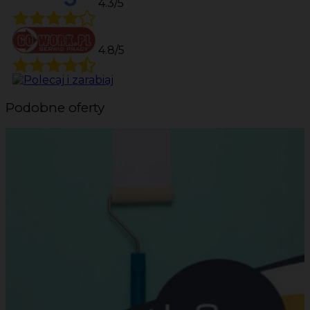
4.3/5
4.8/5
Podobne oferty