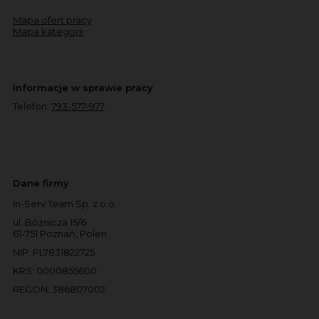
Mapa ofert pracy
Mapa kategorii
Informacje w sprawie pracy
Telefon:
793-577-977
Dane firmy
In-Serv Team Sp. z o.o.
ul. Bóżnicza 15/6
61-751 Poznań, Polen
NIP: PL7831822725
KRS: 0000855600
REGON: 386807002