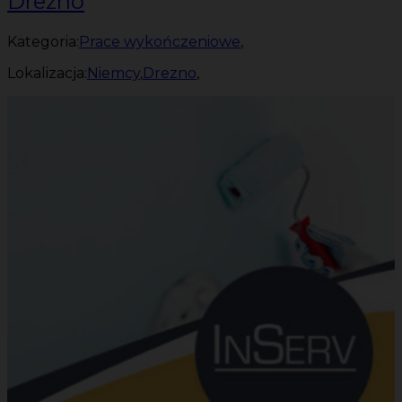
Drezno
Kategoria:
Prace wykończeniowe
,
Lokalizacja:
Niemcy
,
Drezno
,