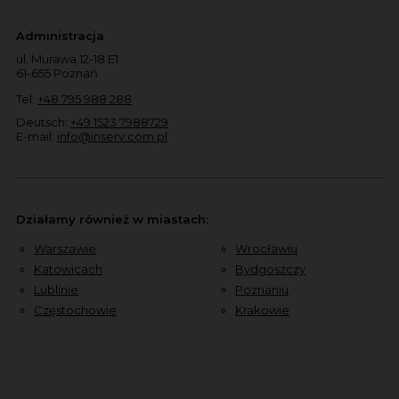
Administracja
ul. Murawa 12-18 E1
61-655 Poznań
Tel:
+48 795 988 288
Deutsch:
+49 1523 7988729
E-mail:
info@inserv.com.pl
Działamy również w miastach:
Warszawie
Wrocławiu
Katowicach
Bydgoszczy
Lublinie
Poznaniu
Częstochowie
Krakowie