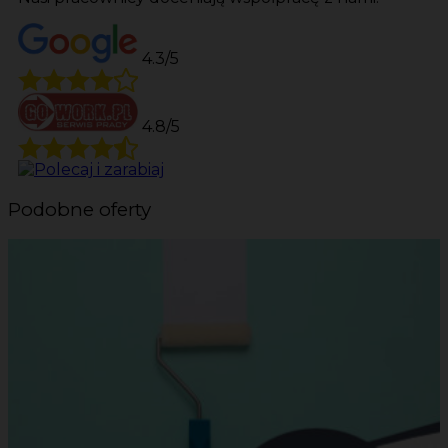
4.3/5
4.8/5
Podobne oferty