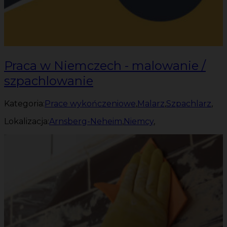
Praca w Niemczech - malowanie /
szpachlowanie
Kategoria:
Prace wykończeniowe
,
Malarz
,
Szpachlarz
,
Lokalizacja:
Arnsberg-Neheim
,
Niemcy
,