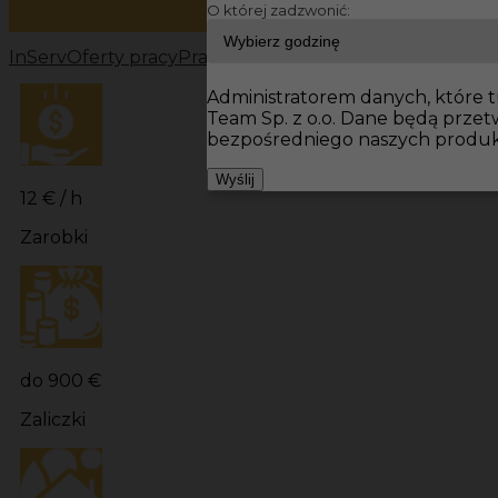
O której zadzwonić:
InServ
Oferty pracy
Prace wykończeniowe Niemcy
Prac
Administratorem danych, które tu
Team Sp. z o.o. Dane będą prze
bezpośredniego naszych produkt
Wyślij
12 € / h
Zarobki
do 900 €
Zaliczki