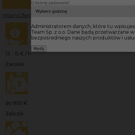
O której zadzwonić:
InServ
Oferty pracy
Prace wykończeniowe Niemcy
Prac
Administratorem danych, które tu wpisujesz
Team Sp. z o.o. Dane będą przetwarzane w
bezpośredniego naszych produktów i usłu
Wyślij
13 - 15 € / h
Zarobki
do 900 €
Zaliczki