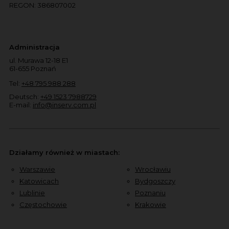
REGON: 386807002
Administracja
ul. Murawa 12-18 E1
61-655 Poznań
Tel:
+48 795 988 288
Deutsch:
+49 1523 7988729
E-mail:
info@inserv.com.pl
Działamy również w miastach:
Warszawie
Wrocławiu
Katowicach
Bydgoszczy
Lublinie
Poznaniu
Częstochowie
Krakowie