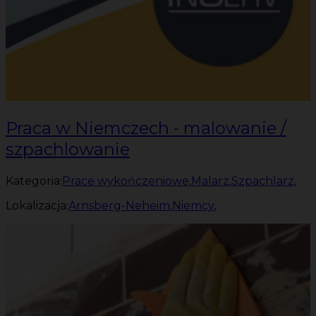
Praca w Niemczech - malowanie /
szpachlowanie
Kategoria:
Prace wykończeniowe
,
Malarz
,
Szpachlarz
,
Lokalizacja:
Arnsberg-Neheim
,
Niemcy
,