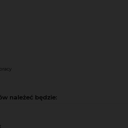
pracy
w należeć będzie:
t