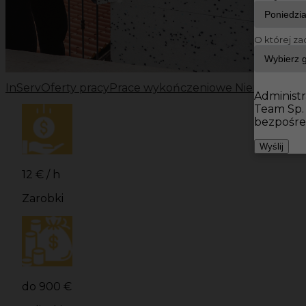
O której za
InServ
Oferty pracy
Prace wykończeniowe Niemcy
Prac
Administr
Team Sp.
bezpośre
Wyślij
12 € / h
Zarobki
do 900 €