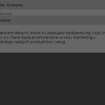
dzwonić:
e wykończeniowe
Praca dla Montera płyt gk w Getyndze
atorem danych, które tu wpisujesz będziemy My, czyli: I
 z o.o. Dane będą przetwarzane w celu marketingu
dniego naszych produktów i usług.