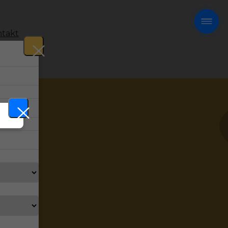
takt
!