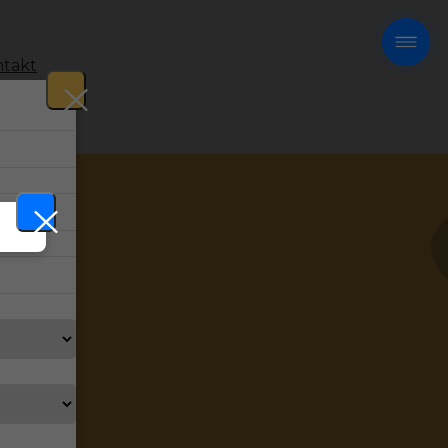
takt
!