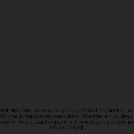
siedmioletnim stażem na rynku polskim i niemieckim. W n
ość oraz przejrzystość warunków. Obecnie rekrutujem
ność w Polsce. Dzięki naszemu doświadczeniu znamy po
ich dyspozycji.