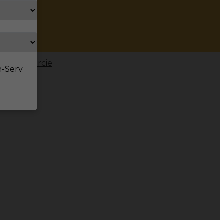
h-Stuttgarcie
n-Serv