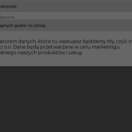
dzwonić:
e wykończeniowe
Praca dla Montera płyt KG w Niemczec
atorem danych, które tu wpisujesz będziemy My, czyli: I
 z o.o. Dane będą przetwarzane w celu marketingu
dniego naszych produktów i usług.