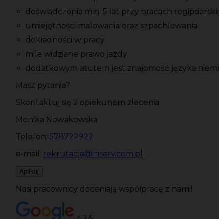
doświadczenia min. 5 lat przy pracach regipsiarsk
umiejętności malowania oraz szpachlowania
dokładności w pracy
mile widziane prawo jazdy
dodatkowym atutem jest znajomość języka niem
Masz pytania?
Skontaktuj się z opiekunem zlecenia
Monika Nowakowska
Telefon:
578722922
e-mail:
rekrutacja@inserv.com.pl
Aplikuj
Nasi pracownicy doceniają współpracę z nami!
4.3/5