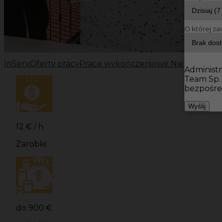
O której za
InServ
Oferty pracy
Prace wykończeniowe Niemcy
Prac
Administr
Team Sp.
bezpośre
Wyślij
12 € / h
Zarobki
do 900 €