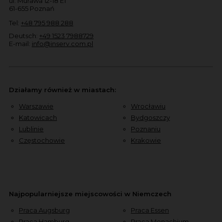
ul. Murawa 12-18 E1
61-655 Poznań
Tel:
+48 795 988 288
Deutsch:
+49 1523 7988729
E-mail:
info@inserv.com.pl
Działamy również w miastach:
Warszawie
Wrocławiu
Katowicach
Bydgoszczy
Lublinie
Poznaniu
Częstochowie
Krakowie
Najpopularniejsze miejscowości w Niemczech
Praca Augsburg
Praca Essen
Praca Hamburg
Praca Monachium