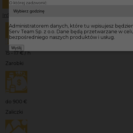
O której zadzwonić:
InServ
Oferty pracy
Murarz Niemcy
Murarz
Praca dla Mu
Administratorem danych, które tu wpisujesz będziemy
Serv Team Sp. z o.o. Dane będą przetwarzane w ce
bezpośredniego naszych produktów i usług.
Wyślij
15 - 17 € / h
Zarobki
do 900 €
Zaliczki