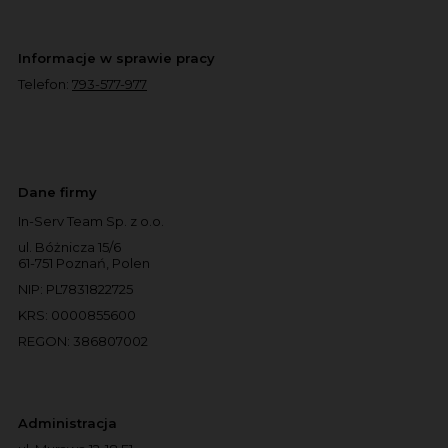
Informacje w sprawie pracy
Telefon:
793-577-977
Dane firmy
In-Serv Team Sp. z o.o.
ul. Bóżnicza 15/6
61-751 Poznań, Polen
NIP: PL7831822725
KRS: 0000855600
REGON: 386807002
Administracja