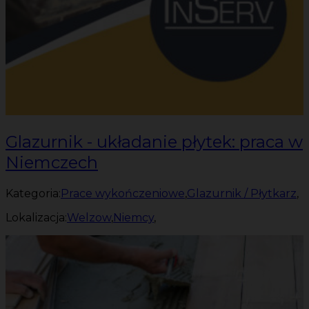
Glazurnik - układanie płytek: praca w
Niemczech
Kategoria:
Prace wykończeniowe
,
Glazurnik / Płytkarz
,
Lokalizacja:
Welzow
,
Niemcy
,