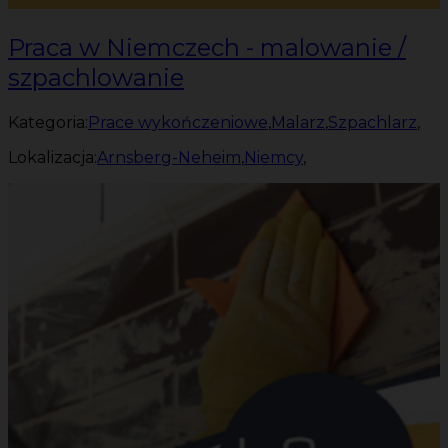
Praca w Niemczech - malowanie /
szpachlowanie
Kategoria:
Prace wykończeniowe
,
Malarz
,
Szpachlarz
,
Lokalizacja:
Arnsberg-Neheim
,
Niemcy
,