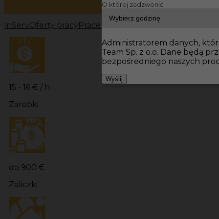
O której zadzwonić:
InServ
Oferty pracy
Prace wykończeniowe Niemcy
Prac
Administratorem danych, które
Team Sp. z o.o. Dane będą p
bezpośredniego naszych prod
Wyślij
15 - 16 € / h
Zarobki
do 900 €
Zaliczki