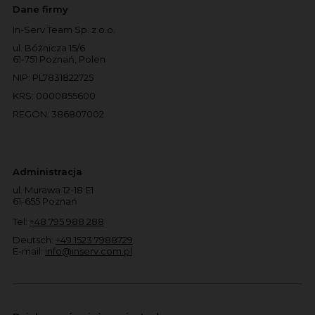
Dane firmy
In-Serv Team Sp. z o.o.
ul. Bóżnicza 15/6
61-751 Poznań, Polen
NIP: PL7831822725
KRS: 0000855600
REGON: 386807002
Administracja
ul. Murawa 12-18 E1
61-655 Poznań
Tel:
+48 795 988 288
Deutsch:
+49 1523 7988729
E-mail:
info@inserv.com.pl