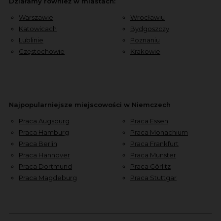
Działamy również w miastach:
Warszawie
Wrocławiu
Katowicach
Bydgoszczy
Lublinie
Poznaniu
Częstochowie
Krakowie
Najpopularniejsze miejscowości w Niemczech
Praca Augsburg
Praca Essen
Praca Hamburg
Praca Monachium
Praca Berlin
Praca Frankfurt
Praca Hannover
Praca Munster
Praca Dortmund
Praca Görlitz
Praca Magdeburg
Praca Stuttgar