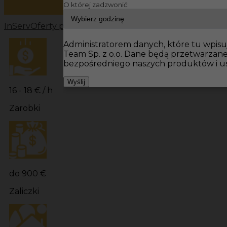
O której zadzwonić:
InServ
Oferty pracy
Prace wykończeniowe Niemcy
Prac
Administratorem danych, które tu wpisuj
Team Sp. z o.o. Dane będą przetwarzan
bezpośredniego naszych produktów i us
Wyślij
16 - 18 € / h
Zarobki
do 900 €
Zaliczki