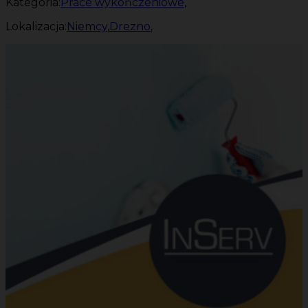
Kategoria:
Prace wykończeniowe
,
Lokalizacja:
Niemcy
,
Drezno
,