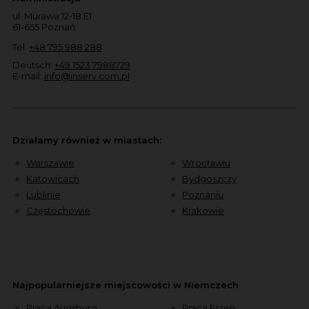
ul. Murawa 12-18 E1
61-655 Poznań
Tel:
+48 795 988 288
Deutsch:
+49 1523 7988729
E-mail:
info@inserv.com.pl
Działamy również w miastach:
Warszawie
Wrocławiu
Katowicach
Bydgoszczy
Lublinie
Poznaniu
Częstochowie
Krakowie
Najpopularniejsze miejscowości w Niemczech
Praca Augsburg
Praca Essen