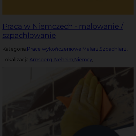
Praca w Niemczech - malowanie /
szpachlowanie
Kategoria:
Prace wykończeniowe
,
Malarz
,
Szpachlarz
,
Lokalizacja:
Arnsberg-Neheim
,
Niemcy
,