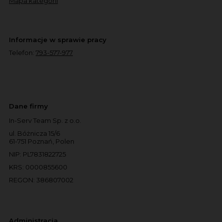
Mapa kategorii
Informacje w sprawie pracy
Telefon:
793-577-977
Dane firmy
In-Serv Team Sp. z o.o.
ul. Bóżnicza 15/6
61-751 Poznań, Polen
NIP: PL7831822725
KRS: 0000855600
REGON: 386807002
Administracja