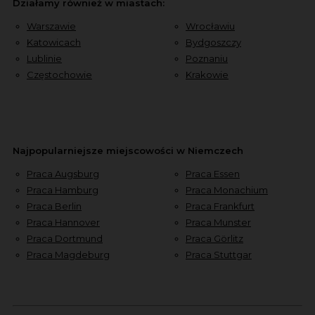
Działamy również w miastach:
Warszawie
Wrocławiu
Katowicach
Bydgoszczy
Lublinie
Poznaniu
Częstochowie
Krakowie
Najpopularniejsze miejscowości w Niemczech
Praca Augsburg
Praca Essen
Praca Hamburg
Praca Monachium
Praca Berlin
Praca Frankfurt
Praca Hannover
Praca Munster
Praca Dortmund
Praca Görlitz
Praca Magdeburg
Praca Stuttgar