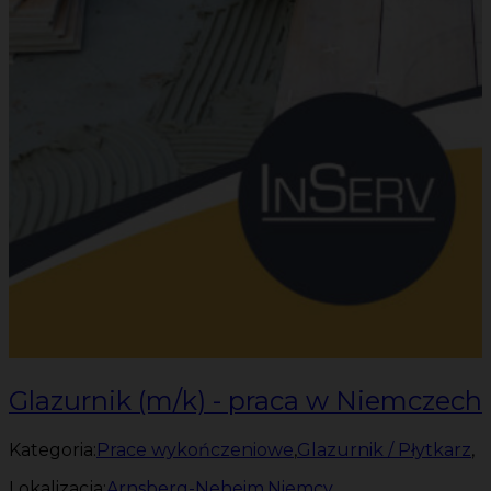
Glazurnik (m/k) - praca w Niemczech
Kategoria:
Prace wykończeniowe
,
Glazurnik / Płytkarz
,
Lokalizacja:
Arnsberg-Neheim
,
Niemcy
,