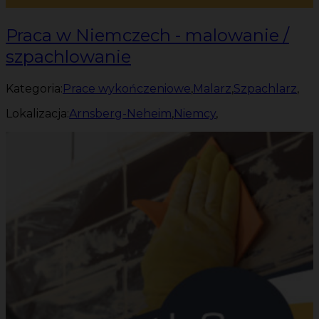
Praca w Niemczech - malowanie /
szpachlowanie
Kategoria:
Prace wykończeniowe
,
Malarz
,
Szpachlarz
,
Lokalizacja:
Arnsberg-Neheim
,
Niemcy
,