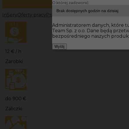
O której zadzwonić:
InServ
Oferty pracy
Prace wykończeniowe Niemcy
Prac
Administratorem danych, które tu
Team Sp. z o.o. Dane będą prze
bezpośredniego naszych produkt
Wyślij
12 € / h
Zarobki
do 900 €
Zaliczki