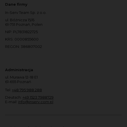
Dane firmy
In-Serv Team Sp. z o.o.
ul. Bóżnicza 15/6
61-751 Poznań, Polen
NIP: PL7831822725
KRS: 0000855600
REGON: 386807002
Administracja
ul. Murawa 12-18 E1
61-655 Poznań
Tel:
+48 795 988 288
Deutsch:
+49 1523 7988729
E-mail:
info@inserv.com.pl