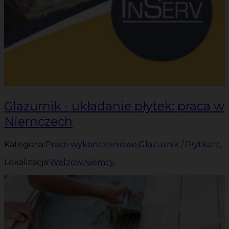
Glazurnik - układanie płytek: praca w
Niemczech
Kategoria:
Prace wykończeniowe
,
Glazurnik / Płytkarz
,
Lokalizacja:
Welzow
,
Niemcy
,