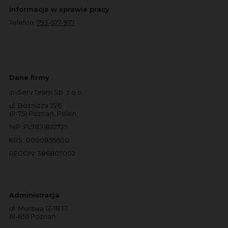
Informacje w sprawie pracy
Telefon:
793-577-977
Dane firmy
In-Serv Team Sp. z o.o.
ul. Bóżnicza 15/6
61-751 Poznań, Polen
NIP: PL7831822725
KRS: 0000855600
REGON: 386807002
Administracja
ul. Murawa 12-18 E1
61-655 Poznań