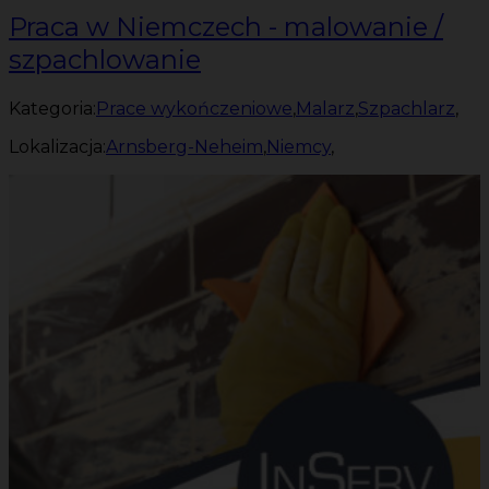
Praca w Niemczech - malowanie /
szpachlowanie
Kategoria:
Prace wykończeniowe
,
Malarz
,
Szpachlarz
,
Lokalizacja:
Arnsberg-Neheim
,
Niemcy
,