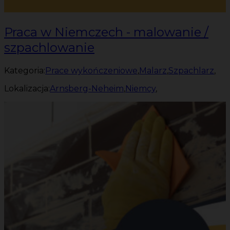
Praca w Niemczech - malowanie /
szpachlowanie
Kategoria:
Prace wykończeniowe
,
Malarz
,
Szpachlarz
,
Lokalizacja:
Arnsberg-Neheim
,
Niemcy
,