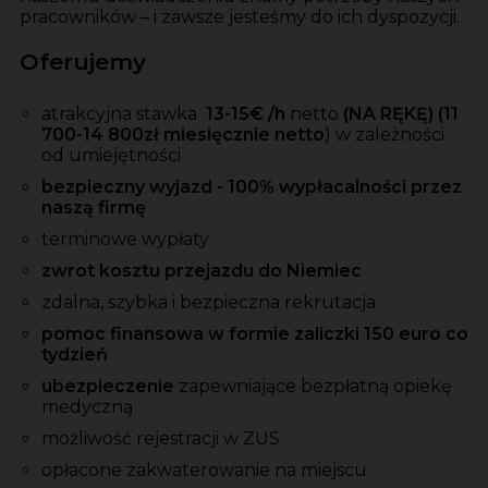
pracowników – i zawsze jesteśmy do ich dyspozycji.
Oferujemy
atrakcyjna stawka
13-15
€ /h
netto
(NA RĘKĘ)
(11
7
00-14 800zł miesięcznie netto
) w zależności
od umiejętności
bezpieczny wyjazd - 100% wypłacalności przez
naszą firmę
terminowe wypłaty
zwrot kosztu przejazdu do Niemiec
zdalna, szybka i bezpieczna rekrutacja
pomoc finansowa w formie zaliczki 150 euro co
tydzień
ubezpieczenie
zapewniające bezpłatną opiekę
medyczną
możliwość rejestracji w ZUS
opłacone zakwaterowanie na miejscu