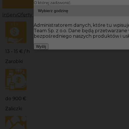
O której zadzwonić:
InServ
Oferty pracy
Prace wykończeniowe Niemcy
Prac
Administratorem danych, które tu wpisuje
Team Sp. z o.o. Dane będą przetwarzane
bezpośredniego naszych produktów i usł
Wyślij
13 - 15 € / h
Zarobki
do 900 €
Zaliczki