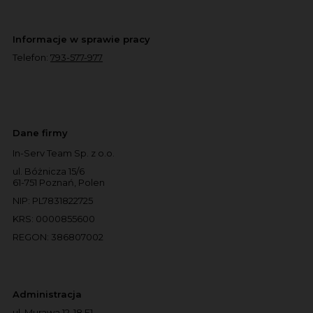
Informacje w sprawie pracy
Telefon:
793-577-977
Dane firmy
In-Serv Team Sp. z o.o.
ul. Bóżnicza 15/6
61-751 Poznań, Polen
NIP: PL7831822725
KRS: 0000855600
REGON: 386807002
Administracja
ul. Murawa 12-18 E1