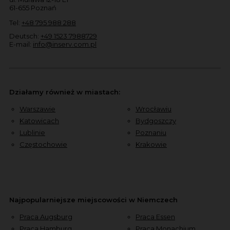
61-655 Poznań
Tel:
+48 795 988 288
Deutsch:
+49 1523 7988729
E-mail:
info@inserv.com.pl
Działamy również w miastach:
Warszawie
Wrocławiu
Katowicach
Bydgoszczy
Lublinie
Poznaniu
Częstochowie
Krakowie
Najpopularniejsze miejscowości w Niemczech
Praca Augsburg
Praca Essen
Praca Hamburg
Praca Monachium