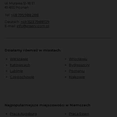
ul. Murawa 12-18 E1
61-655 Poznań
Tel:
+48 795 988 288
Deutsch:
+49 1523 7988729
E-mail:
info@inserv.com.pl
Działamy również w miastach:
Warszawie
Wrocławiu
Katowicach
Bydgoszczy
Lublinie
Poznaniu
Częstochowie
Krakowie
Najpopularniejsze miejscowości w Niemczech
Praca Augsburg
Praca Essen