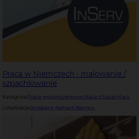
Praca w Niemczech - malowanie /
szpachlowanie
Kategoria:
Prace wykończeniowe
,
Malarz
,
Szpachlarz
,
Lokalizacja:
Arnsberg-Neheim
,
Niemcy
,