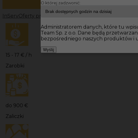
O której zadzwonić:
InServ
Oferty pracy
Prace wykończeniowe Niemcy
Prac
Administratorem danych, które tu wpisu
Team Sp. z o.o. Dane będą przetwarza
bezpośredniego naszych produktów i u
Wyślij
15 - 17 € / h
Zarobki
do 900 €
Zaliczki