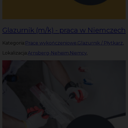
Glazurnik (m/k) - praca w Niemczech
Kategoria:
Prace wykończeniowe
,
Glazurnik / Płytkarz
,
Lokalizacja:
Arnsberg-Neheim
,
Niemcy
,