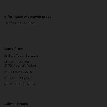
Informacje w sprawie pracy
Telefon:
793-577-977
Dane firmy
In-Serv Team Sp. z o.o.
ul. Bóżnicza 15/6
61-751 Poznań, Polen
NIP: PL7831822725
KRS: 0000855600
REGON: 386807002
Administracja