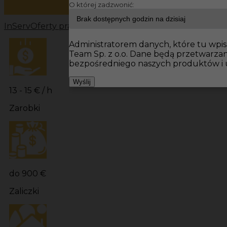
O której zadzwonić:
InServ
Oferty pracy
Prace wykończeniowe Niemcy
Prac
Administratorem danych, które tu wpisu
Team Sp. z o.o. Dane będą przetwarza
bezpośredniego naszych produktów i 
Wyślij
13 - 15 € / h
Zarobki
do 900 €
Zaliczki