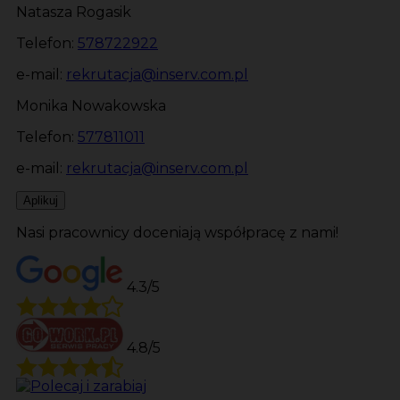
Natasza Rogasik
Telefon:
578722922
e-mail:
rekrutacja@inserv.com.pl
Monika Nowakowska
Telefon:
577811011
e-mail:
rekrutacja@inserv.com.pl
Aplikuj
Nasi pracownicy doceniają współpracę z nami!
4.3/5
4.8/5