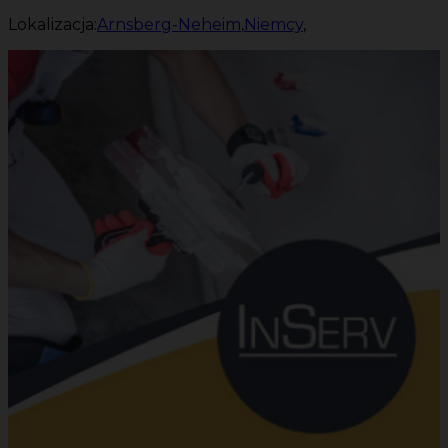
Lokalizacja:
Arnsberg-Neheim
,
Niemcy
,