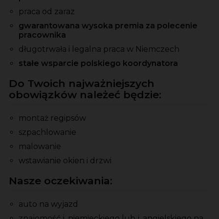
praca od zaraz
gwarantowana wysoka premia za polecenie
pracownika
długotrwała i legalna praca w Niemczech
stałe wsparcie polskiego koordynatora
Do Twoich najważniejszych
obowiązków należeć będzie:
montaż regipsów
szpachlowanie
malowanie
wstawianie okien i drzwi
Nasze oczekiwania:
auto na wyjazd
znajomość j. niemieckiego lub j. angielskiego na