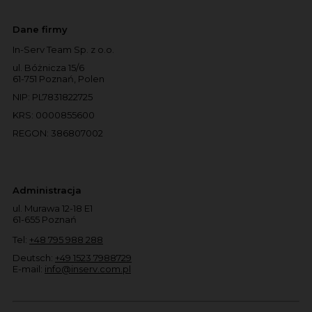
Dane firmy
In-Serv Team Sp. z o.o.
ul. Bóżnicza 15/6
61-751 Poznań, Polen
NIP: PL7831822725
KRS: 0000855600
REGON: 386807002
Administracja
ul. Murawa 12-18 E1
61-655 Poznań
Tel:
+48 795 988 288
Deutsch:
+49 1523 7988729
E-mail:
info@inserv.com.pl