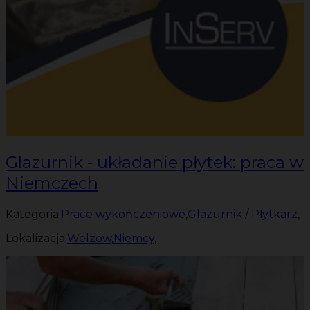
Glazurnik - układanie płytek: praca w
Niemczech
Kategoria:
Prace wykończeniowe
,
Glazurnik / Płytkarz
,
Lokalizacja:
Welzow
,
Niemcy
,