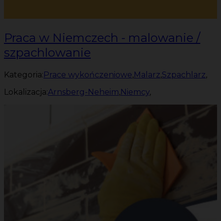
Praca w Niemczech - malowanie /
szpachlowanie
Kategoria:
Prace wykończeniowe
,
Malarz
,
Szpachlarz
,
Lokalizacja:
Arnsberg-Neheim
,
Niemcy
,