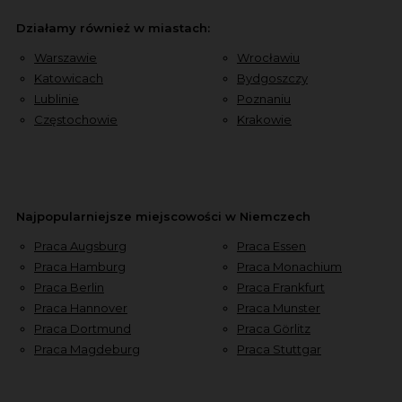
Działamy również w miastach:
Warszawie
Wrocławiu
Katowicach
Bydgoszczy
Lublinie
Poznaniu
Częstochowie
Krakowie
Najpopularniejsze miejscowości w Niemczech
Praca Augsburg
Praca Essen
Praca Hamburg
Praca Monachium
Praca Berlin
Praca Frankfurt
Praca Hannover
Praca Munster
Praca Dortmund
Praca Görlitz
Praca Magdeburg
Praca Stuttgar