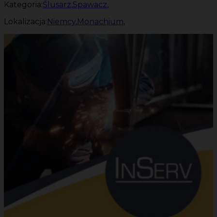
Kategoria:
Ślusarz
,
Spawacz
,
Lokalizacja:
Niemcy
,
Monachium
,