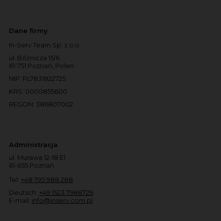
Dane firmy
In-Serv Team Sp. z o.o.
ul. Bóżnicza 15/6
61-751 Poznań, Polen
NIP: PL7831822725
KRS: 0000855600
REGON: 386807002
Administracja
ul. Murawa 12-18 E1
61-655 Poznań
Tel:
+48 795 988 288
Deutsch:
+49 1523 7988729
E-mail:
info@inserv.com.pl