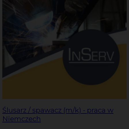
Ślusarz / spawacz (m/k) - praca w
Niemczech