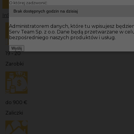
O której zadzwonić:
InServ
Oferty pracy
Spawacz Niemcy
Spawacz
Praca sp
Administratorem danych, które tu wpisujesz będziemy
Serv Team Sp. z o.o. Dane będą przetwarzane w ce
bezpośredniego naszych produktów i usług.
Wyślij
19 - 20
Zarobki
do 900 €
Zaliczki