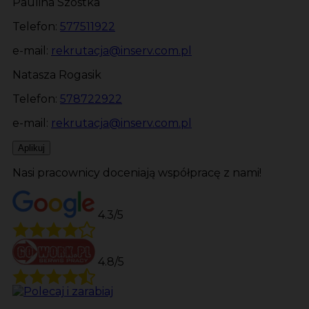
Paulina Szóstka
Telefon:
577511922
e-mail:
rekrutacja@inserv.com.pl
Natasza Rogasik
Telefon:
578722922
e-mail:
rekrutacja@inserv.com.pl
Aplikuj
Nasi pracownicy doceniają współpracę z nami!
4.3/5
4.8/5