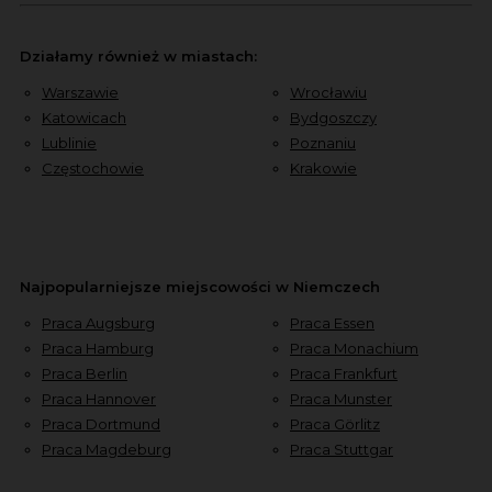
Działamy również w miastach:
Warszawie
Wrocławiu
Katowicach
Bydgoszczy
Lublinie
Poznaniu
Częstochowie
Krakowie
Najpopularniejsze miejscowości w Niemczech
Praca Augsburg
Praca Essen
Praca Hamburg
Praca Monachium
Praca Berlin
Praca Frankfurt
Praca Hannover
Praca Munster
Praca Dortmund
Praca Görlitz
Praca Magdeburg
Praca Stuttgar