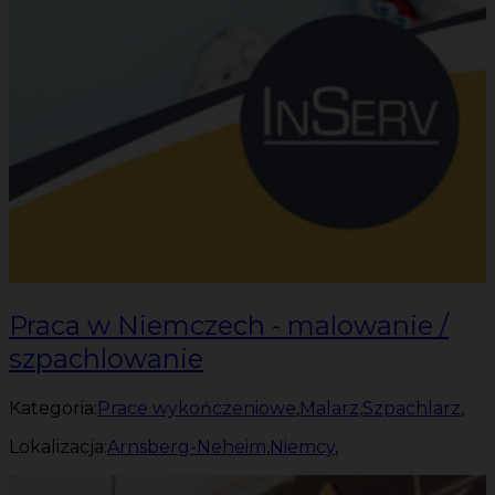
Praca w Niemczech - malowanie /
szpachlowanie
Kategoria:
Prace wykończeniowe
,
Malarz
,
Szpachlarz
,
Lokalizacja:
Arnsberg-Neheim
,
Niemcy
,