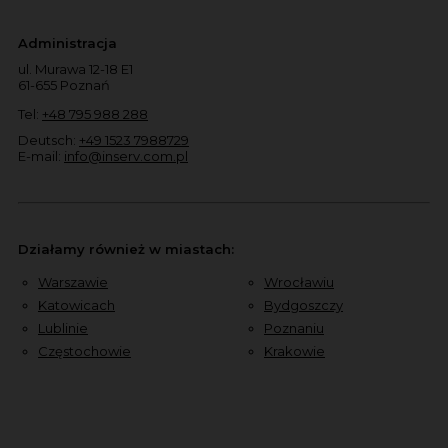
Administracja
ul. Murawa 12-18 E1
61-655 Poznań
Tel:
+48 795 988 288
Deutsch:
+49 1523 7988729
E-mail:
info@inserv.com.pl
Działamy również w miastach:
Warszawie
Wrocławiu
Katowicach
Bydgoszczy
Lublinie
Poznaniu
Częstochowie
Krakowie