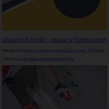
Glazurnik (m/k) - praca w Niemczech
Kategoria:
Prace wykończeniowe
,
Glazurnik / Płytkarz
,
Lokalizacja:
Arnsberg-Neheim
,
Niemcy
,