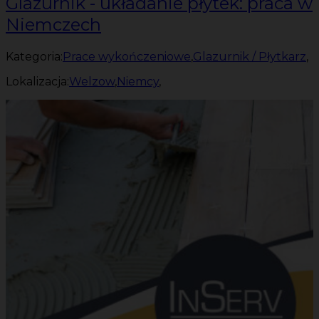
Glazurnik - układanie płytek: praca w
Niemczech
Kategoria:
Prace wykończeniowe
,
Glazurnik / Płytkarz
,
Lokalizacja:
Welzow
,
Niemcy
,