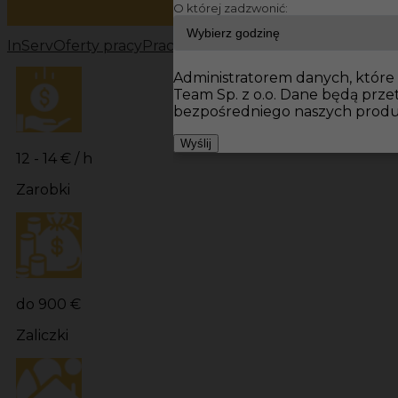
O której zadzwonić:
InServ
Oferty pracy
Prace wykończeniowe Niemcy
Prac
Administratorem danych, które t
Team Sp. z o.o. Dane będą prz
bezpośredniego naszych produk
Wyślij
12 - 14 € / h
Zarobki
do 900 €
Zaliczki