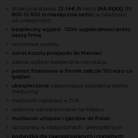
atrakcyjna stawka
12-14
€ /h
netto
(NA RĘKĘ)
(
10
800-12 600 zł miesięcznie netto
) w zależności
od umiejętności
bezpieczny wyjazd - 100% wypłacalności przez
naszą firmę
terminowe wypłaty
zwrot kosztu przejazdu do Niemiec
zdalna, szybka i bezpieczna rekrutacja
pomoc finansowa w formie zaliczki 150 euro co
tydzień
ubezpieczenie
zapewniające bezpłatną opiekę
medyczną
możliwość rejestracji w ZUS
opłacone zakwaterowanie na miejscu
możliwość urlopów i zjazdów do Polski
opcja pracy w nadgodzinach - pełnopłatnych
podwyżka dla zaangażowanych i rzetelnych