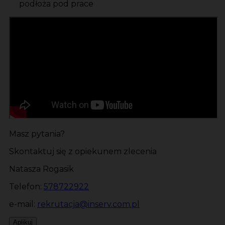
podłoża pod prace
Masz pytania?
Skontaktuj się z opiekunem zlecenia
Natasza Rogasik
Telefon:
578722922
e-mail:
rekrutacja@inserv.com.pl
Aplikuj