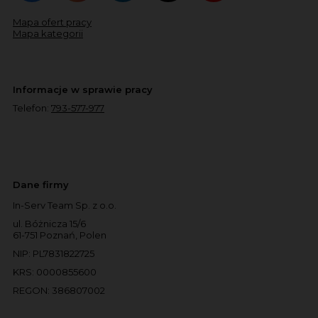
Mapa ofert pracy
Mapa kategorii
Informacje w sprawie pracy
Telefon:
793-577-977
Dane firmy
In-Serv Team Sp. z o.o.
ul. Bóżnicza 15/6
61-751 Poznań, Polen
NIP: PL7831822725
KRS: 0000855600
REGON: 386807002