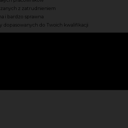
tałych pracowników
ązanych z zatrudnieniem
zna i bardzo sprawna
 dopasowanych do Twoich kwalifikacji