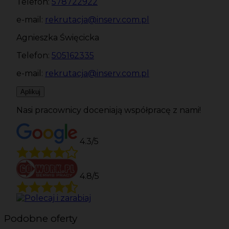
Telefon:
578722922
e-mail:
rekrutacja@inserv.com.pl
Agnieszka Święcicka
Telefon:
505162335
e-mail:
rekrutacja@inserv.com.pl
Aplikuj
Nasi pracownicy doceniają współpracę z nami!
4.3/5
4.8/5
Podobne oferty