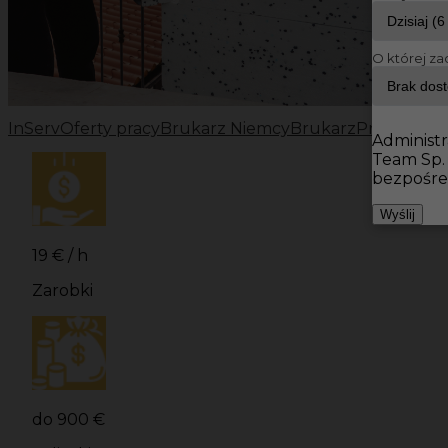
O której za
InServ
Oferty pracy
Brukarz Niemcy
Brukarz
Praca w Ni
Administr
Team Sp.
bezpośre
Wyślij
19 € / h
Zarobki
do 900 €