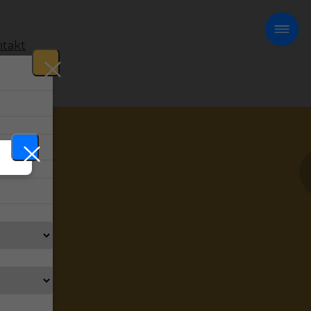
takt
!