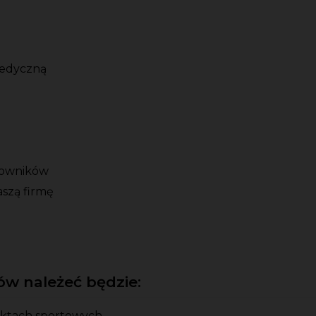
medyczną
cowników
aszą firmę
w należeć będzie:
iektach sportowych