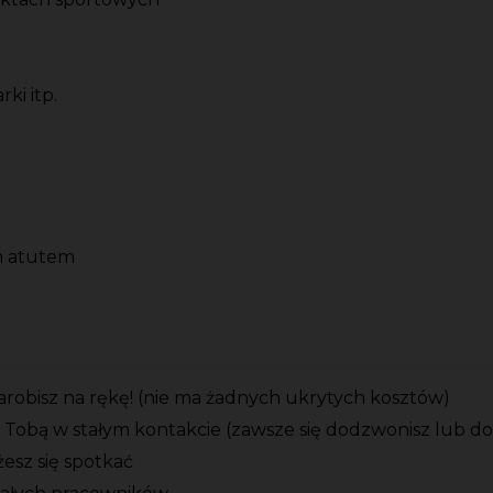
ki itp.
m atutem
zarobisz na rękę! (nie ma żadnych ukrytych kosztów)
 Tobą w stałym kontakcie (zawsze się dodzwonisz lub d
esz się spotkać