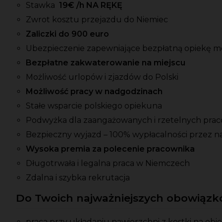
Stawka
19
€ /h NA RĘKĘ
Zwrot kosztu przejazdu do Niemiec
Zaliczki do 900 euro
Ubezpieczenie zapewniające bezpłatną opiekę 
Bezpłatne zakwaterowanie na miejscu
Możliwość urlopów i zjazdów do Polski
Możliwość pracy w nadgodzinach
Stałe wsparcie polskiego opiekuna
Podwyżka dla zaangażowanych i rzetelnych pra
Bezpieczny wyjazd – 100% wypłacalności przez n
Wysoka premia za polecenie pracownika
Długotrwała i legalna praca w Niemczech
Zdalna i szybka rekrutacja
Do Twoich najważniejszych obowiązkó
praca przy układaniu nawierzchni z kostki na ob